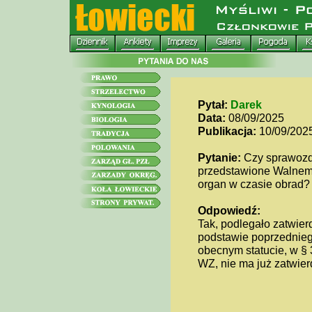
Pytał:
Darek
Data:
08/09/2025
Publikacja:
10/09/202
Pytanie:
Czy sprawozdan
przedstawione Walnemu
organ w czasie obrad?
Odpowiedź:
Tak, podlegało zatwie
podstawie poprzednieg
obecnym statucie, w §
WZ, nie ma już zatwie