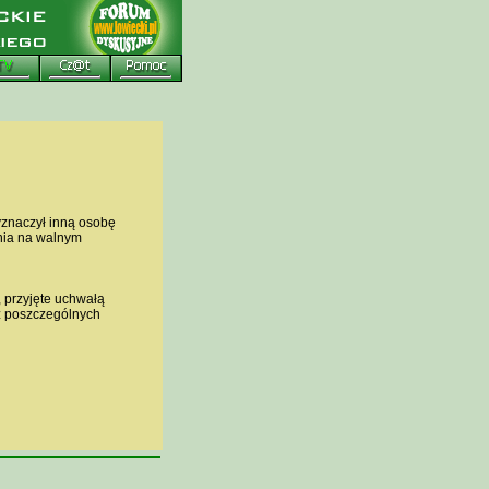
yznaczył inną osobę
ania na walnym
, przyjęte uchwałą
z poszczególnych