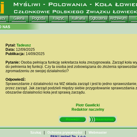
Pytał:
Tadeusz
Data:
12/09/2025
Publikacja:
14/09/2025
Pytanie:
Osoba pełniąca funkcję sekretarza koła zrezygnowała. Zarząd koła w
do pełnienia tej funkcji. Czy ta osoba jest zobowiązana do złożenia sprawozd
zgromadzeniu ze swojej działalności?
Odpowiedź:
Sprawozdanie z działalności na WZ składa zarząd i jest to jedno sprawozdanie
przez zarząd. Jak zarząd podzieli między siebie przygotowanie sprawozdania 
obszarów działalności koła jest sprawą zarządu.
Piotr Gawlicki
Redaktor naczelny
|
|
Szukaj
Ochrona prywatności
Webmaster
P&H Limited Sp. z o.o.