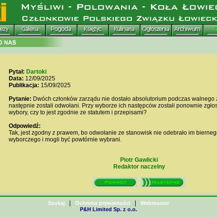
Pytał:
Dartoki
Data:
12/09/2025
Publikacja:
15/09/2025
Pytanie:
Dwóch członków zarządu nie dostało absolutorium podczas walnego 
następnie zostali odwołani. Przy wyborze ich następców zostali ponownie zgłos
wybory, czy to jest zgodnie ze statutem i przepisami?
Odpowiedź:
Tak, jest zgodny z prawem, bo odwołanie ze stanowisk nie odebrało im bierne
wyborczego i mogli być powtórnie wybrani.
Piotr Gawlicki
Redaktor naczelny
|
|
Szukaj
Ochrona prywatności
Webmaster
P&H Limited Sp. z o.o.