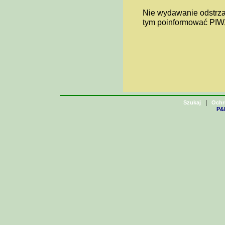
Nie wydawanie odstrza
tym poinformować PIW,
|
Szukaj
Ochr
P&H