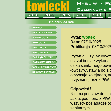
Pytał:
Wojtek
Data:
07/10/2025
Publikacja:
08/10/202
Pytanie:
Czy jak łowcz
ostrzał będzie wykonan
dzika sanitarnego powi
łowczy wystawia po 1 d
otrzymuje kolejnego, n
przyznanej przez PiW.
Odpowiedź:
Nie ma podstaw do limi
Jak uzgodniona z PIW l
wszyscy posiadacze od
sanitarnym.