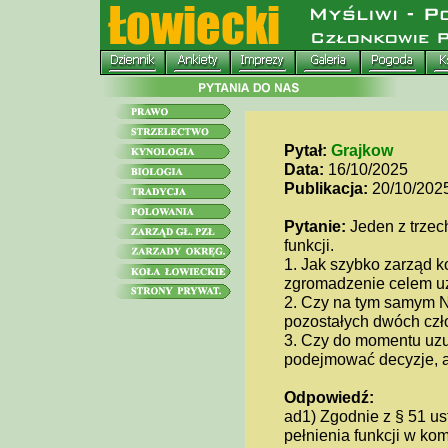
Pytał:
Grajkow
Data:
16/10/2025
Publikacja:
20/10/202
Pytanie:
Jeden z trzec
funkcji.
1. Jak szybko zarząd 
zgromadzenie celem uz
2. Czy na tym samym 
pozostałych dwóch czł
3. Czy do momentu uz
podejmować decyzje, a j
Odpowiedź:
ad1) Zgodnie z § 51 ust
pełnienia funkcji w ko