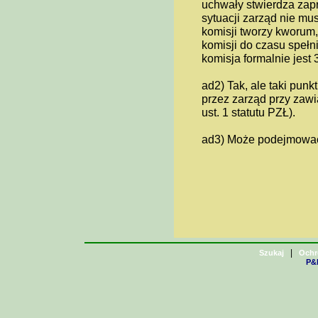
uchwały stwierdza zapr
sytuacji zarząd nie mu
komisji tworzy kworum, 
komisji do czasu spełni
komisja formalnie jest
ad2) Tak, ale taki pun
przez zarząd przy zaw
ust. 1 statutu PZŁ).
ad3) Może podejmować k
|
Szukaj
Ochr
P&H