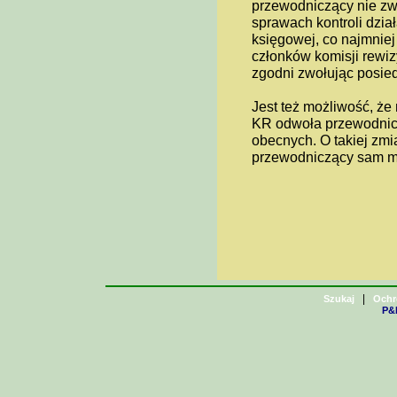
przewodniczący nie zwo
sprawach kontroli dzia
księgowej, co najmniej
członków komisji rewiz
zgodni zwołując posie
Jest też możliwość, ż
KR odwoła przewodnicz
obecnych. O takiej zm
przewodniczący sam m
|
Szukaj
Ochr
P&H