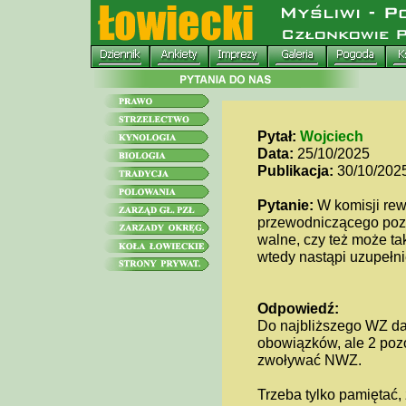
Pytał:
Wojciech
Data:
25/10/2025
Publikacja:
30/10/202
Pytanie:
W komisji rewi
przewodniczącego pozo
walne, czy też może ta
wtedy nastąpi uzupełni
Odpowiedź:
Do najbliższego WZ dal
obowiązków, ale 2 pozo
zwoływać NWZ.
Trzeba tylko pamiętać, 