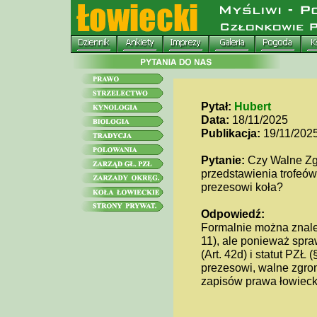
Pytał:
Hubert
Data:
18/11/2025
Publikacja:
19/11/202
Pytanie:
Czy Walne Zg
przedstawienia trofeów
prezesowi koła?
Odpowiedź:
Formalnie można znaleź
11), ale ponieważ spra
(Art. 42d) i statut PZŁ
prezesowi, walne zgro
zapisów prawa łowieck