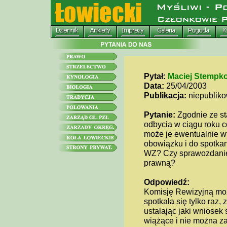
Pytał:
Maciej Stempk
Data:
25/04/2003
Publikacja:
niepublik
Pytanie:
Zgodnie ze st
odbycia w ciągu roku c
może je ewentualnie wy
obowiązku i do spotkan
WZ? Czy sprawozdanie 
prawną?
Odpowiedź:
Komisję Rewizyjną moż
spotkała się tylko raz
ustalając jaki wniosek 
wiążące i nie można za