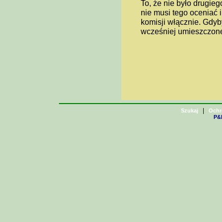
To, że nie było drugieg
nie musi tego oceniać 
komisji włącznie. Gdyb
wcześniej umieszczon
|
Szukaj
Ochr
P&H