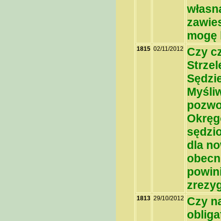
własn
zawie
mogę 
1815
02/11/2012
Czy c
Strzel
Sędzie
Myśli
pozwo
Okręgo
sędzi
dla n
obecn
powin
zrezy
1813
29/10/2012
Czy n
obliga