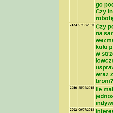
go po
Czy in
robotę
2123
07/08/2025
Czy p
na sar
wezmą
koło p
w str
łowcz
uspraw
wraz 
broni
2056
25/02/2015
Ile m
jednos
indyw
2002
09/07/2013
Intere