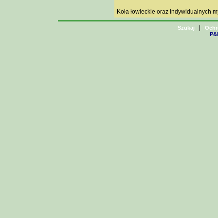
Koła łowieckie oraz indywidualnych 
|
Szukaj
Ochr
P&H