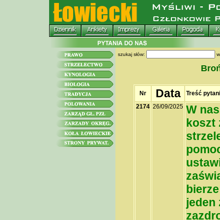
szukaj słów:
w
Broń
Data
Nr
Treść pytan
2174
26/09/2025
W nas
koszt 
strzel
pomoc
ustawi
zaświa
bierze
jeden 
zazdr