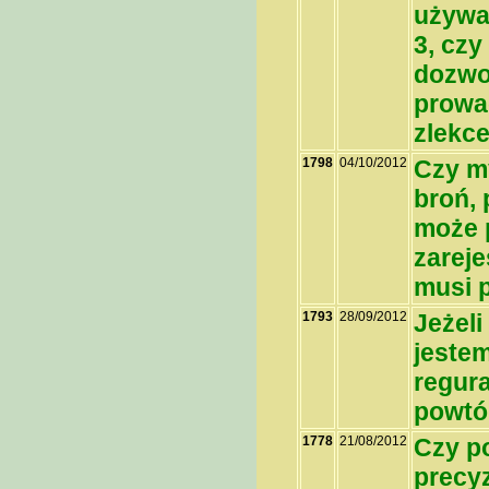
używan
3, czy
dozwo
prowa
zlekc
1798
04/10/2012
Czy m
broń, 
może 
zareje
musi 
1793
28/09/2012
Jeżel
jeste
regura
powtó
1778
21/08/2012
Czy p
precy