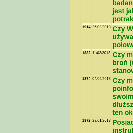
badan
jest j
potra
1914
25/03/2013
Czy W
używa
polow
1882
11/02/2013
Czy my
broń (
stanow
1874
04/02/2013
Czy m
poinfo
swoim 
dłuższ
ten o
1872
28/01/2013
Posia
instru