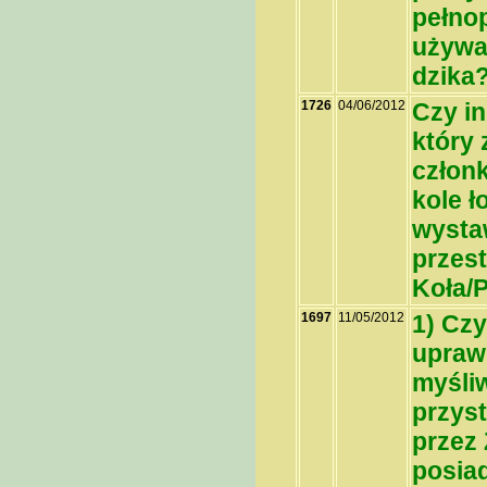
pełno
używa
dzika
1726
04/06/2012
Czy in
który
członk
kole 
wysta
przes
Koła/
1697
11/05/2012
1) Czy
uprawn
myśli
przyst
przez 
posiad