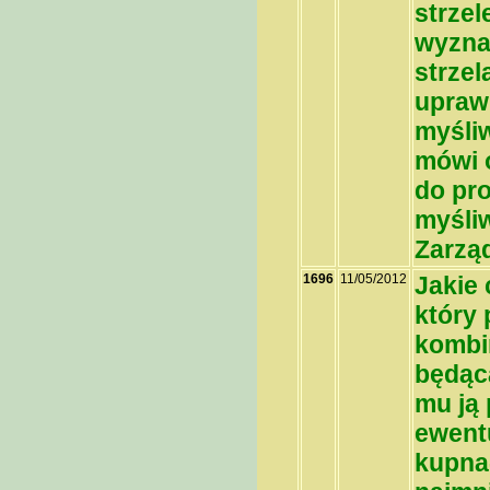
strze
wyzna
strzel
uprawn
myśliw
mówi 
do pr
myśli
Zarzą
1696
11/05/2012
Jakie
który 
kombin
będąc
mu ją
ewent
kupna-