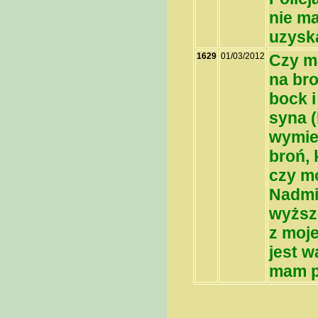
nie m
uzysk
1629
01/03/2012
Czy ma
na bro
bock i
syna 
wymie
broń, 
czy m
Nadmi
wyższ
z moj
jest w
mam p