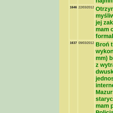
najmni
1646
22/03/2012
Otrzy
myśli
jej za
mam c
forma
1637
09/03/2012
Broń t
wykon
mm) b
z wyt
dwusk
jedno
inter
Mazur
staryc
mam po
Policj