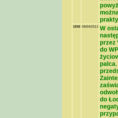
powyż
można 
prakty
1930
09/04/2013
W osta
nastę
przez
do WP
życio
palca.
przeds
Zaint
zaświ
odwołu
do Łod
negat
przypa