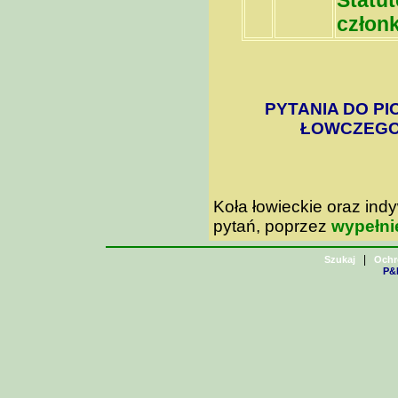
Statu
członk
PYTANIA DO PI
ŁOWCZEGO 
Koła łowieckie oraz in
pytań, poprzez
wypełni
|
Szukaj
Ochr
P&H