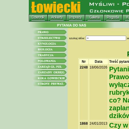
szukaj słów:
w
Nr
Data
Treść pytan
2248
18/06/2026
Pytani
Prawo 
wyłącz
rubryk
co? Na
zapla
dzikó
1868
24/01/2013
Czy w