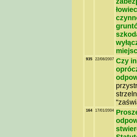
zabez
łowie
czynno
grunt
szkoda
wyłąc
miejsc
935
22/08/2007
Czy in
opróc
odpow
przyst
strzel
"zaświ
164
17/01/2004
Proszę
odpowi
stwier