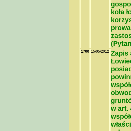
gospo
koła ł
korzy
prowa
zasto
(
Pytan
1700
15/05/2012
Zapis 
Łowiec
posia
powinn
współd
obwod
grunt
w art.
współd
właści