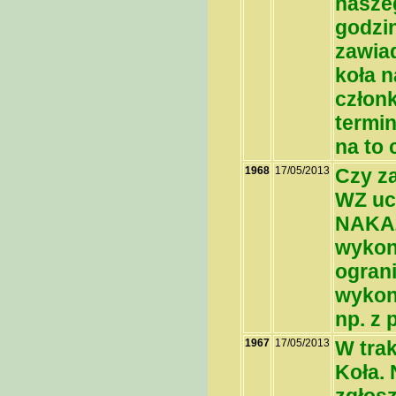
naszeg
godzin
zawia
koła n
człon
termin
na to 
1968
17/05/2013
Czy za
WZ uc
NAKAZ
wykon
ogran
wykon
np. z 
1967
17/05/2013
W trak
Koła. 