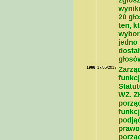
zgłos
wyniku
20 gło
ten, k
wybor
jedno
dostał
głosó
1966
17/05/2013
Zarząd
funkcj
Statut
WZ. Z
porzą
funkc
podjąć
prawo
porzą