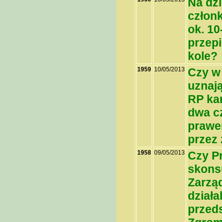
Na dzi
człon
ok. 10
przepi
kole?
1959
10/05/2013
Czy w 
uznaj
RP ka
dwa c
prawe
przez 
1958
09/05/2013
Czy P
skons
Zarząd
działa
przed