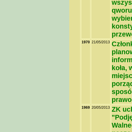
wszys
qworu
wybie
konst
przew
1970
21/05/2013
Członk
plano
infor
koła, 
miejsc
porzą
sposó
praw
1969
20/05/2013
ZK uch
"Podj
Walne