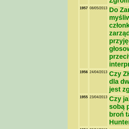
Zgrom
1957
08/05/2013
Do Za
myśli
człon
zarząd
przyję
głosow
przeci
inter
1956
24/04/2013
Czy Z
dla d
jest 
1955
23/04/2013
Czy j
sobą 
broń t
Hunte