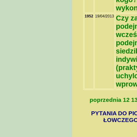
wykon
1952
19/04/2013
Czy z
podej
wcześ
podejm
siedz
indywi
(prakt
uchyl
wprow
poprzednia
12
1
PYTANIA DO PI
ŁOWCZEGO 