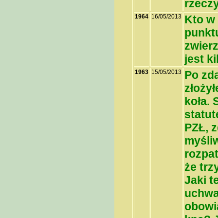
rzecz
1964
16/05/2013
Kto w 
punkt
zwierz
jest k
1963
15/05/2013
Po zd
złożył
koła.
statu
PZŁ, 
myśliw
rozpat
że trz
Jaki t
uchwa
obowi