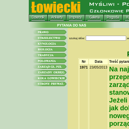
szukaj słów:
w
Nr
Data
Treść pytan
1971
23/05/2013
Na na
przep
zarzą
stano
Jeżeli
jak d
noweg
porząd