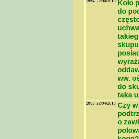
1954
22/04/2013
Koło 
do po
częst
uchwa
takieg
skupu 
posiad
wyraż
oddaw
ww. o
do sk
taka 
1953
22/04/2013
Czy w
podtr
o zaw
polowa
kogo?