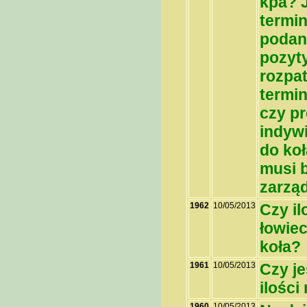
kpa? J
termin
podani
pozyty
rozpa
termi
czy p
indywi
do ko
musi 
zarzą
1962
10/05/2013
Czy il
łowiec
koła?
1961
10/05/2013
Czy j
ilości
1960
10/05/2013