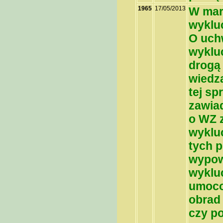
1965
17/05/2013
W mar
wykluc
O uchw
wykluc
drogą 
wiedz
tej sp
zawia
o WZ z
wykluc
tych p
wypow
wykluc
umoco
obrad
czy po