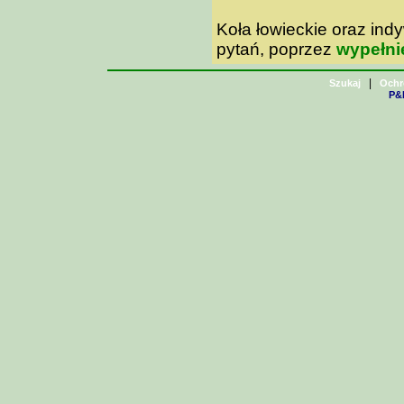
Koła łowieckie oraz in
pytań, poprzez
wypełni
|
Szukaj
Ochr
P&H