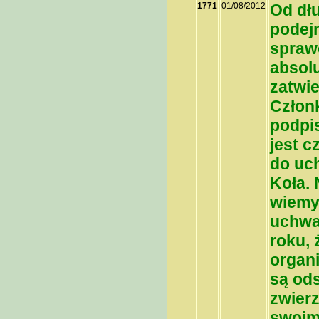
1771
01/08/2012
Od dł
podej
spraw
absolu
zatwie
Człon
podpis
jest c
do uc
Koła.
wiemy
uchwa
roku, 
organ
są od
zwierz
swoim