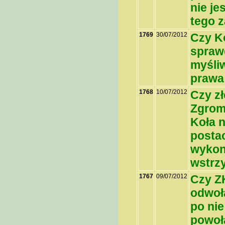
nie je
tego z
1769
30/07/2012
Czy K
spraw
myśli
prawa
1768
10/07/2012
Czy z
Zgrom
Koła 
posta
wykon
wstrz
1767
09/07/2012
Czy Z
odwoł
po nie
powoł