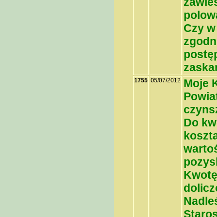
zawie
polowa
Czy w
zgodn
postę
zaska
1755
05/07/2012
Moje 
Powia
czyns
Do kw
koszt
wartoś
pozys
Kwotę
dolic
Nadle
Staro