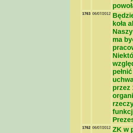
powoł
1763
06/07/2012
Będzie
koła a
Naszy
ma być
praco
Niektó
wzglę
pełnić
uchwa
przez 
organ
rzeczy
funkcj
Preze
1762
06/07/2012
ZK w 