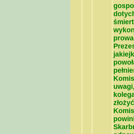
gospo
dotyc
śmiert
wykon
prowa
Prezes
jakiej
powoł
pełnie
Komisj
uwagi,
kolega
złoży
Komis
powin
Skarb