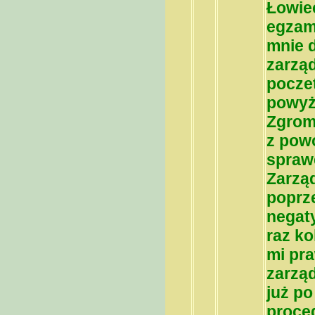
Łowiec
egzam
mnie 
zarząd
pocze
powyż
Zgrom
z pow
spraw
Zarząd
poprz
negat
raz ko
mi pra
zarzą
już p
proce