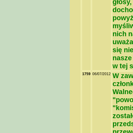
głosy,
dochod
powyż
myśli
nich n
uważa
się ni
nasze
w tej
1759
06/07/2012
W zaw
człon
Walne
"powoł
"komis
zosta
przed
przew