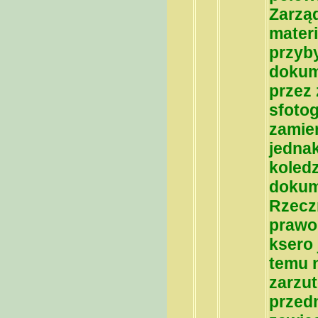
Zarzą
mater
przyb
dokume
przez
sfotog
zamier
jednak
koled
dokum
Rzeczn
prawo 
ksero 
temu 
zarzu
przedm