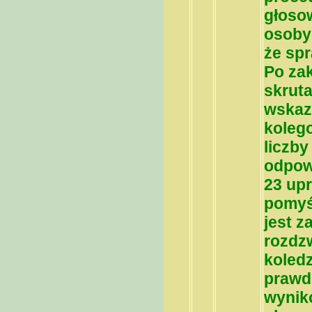
głosow
osoby
że sp
Po za
skruta
wskazy
kolego
liczb
odpowi
23 up
pomyśl
jest 
rozdzw
koledz
prawd
wynik