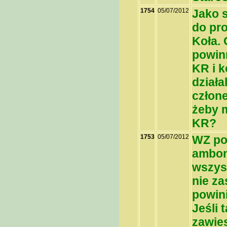
1754
05/07/2012
Jako 
do pr
Koła.
powin
KR i 
działa
człon
żeby 
KR?
1753
05/07/2012
WZ po
ambon
wszys
nie za
powini
Jeśli 
zawie