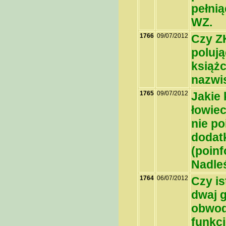
pełni
WZ.
1766
09/07/2012
Czy Z
poluj
książc
nazwi
1765
09/07/2012
Jakie
łowiec
nie p
dodat
(poin
Nadle
1764
06/07/2012
Czy is
dwaj 
obwod
funkcj