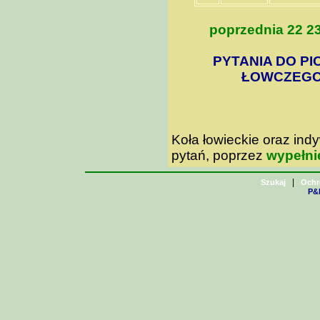
poprzednia
22
2
PYTANIA DO PI
ŁOWCZEGO 
Koła łowieckie oraz in
pytań, poprzez
wypełni
|
Szukaj
Ochr
P&H