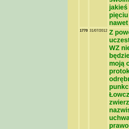
jakie
pięciu
nawet
1770
31/07/2012
Z pow
uczes
WZ nie
będzi
moją o
proto
odręb
punkci
Łowcz
zwierz
nazwis
uchwał
prawom