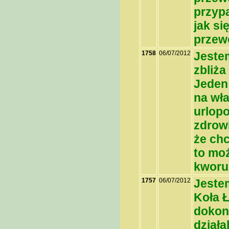
przyp
jak s
przew
1758
06/07/2012
Jeste
zbliża
Jeden
na wła
urlopo
zdrowi
że chc
to mo
kworu
1757
06/07/2012
Jeste
Koła 
dokona
działa