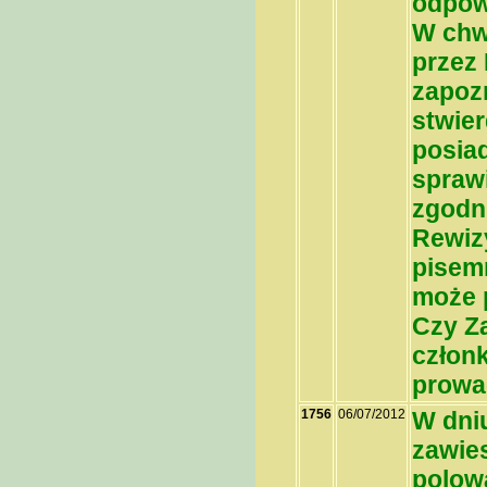
odpowi
W chw
przez 
zapoz
stwier
posia
spraw
zgodn
Rewizy
pisemn
może 
Czy Z
członk
prowa
1756
06/07/2012
W dniu
zawie
polowa