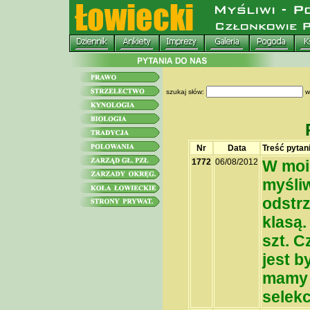
szukaj słów:
w
Nr
Data
Treść pytan
1772
06/08/2012
W moim
myśli
odstrz
klasą
szt. C
jest 
mamy 
selekc