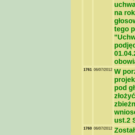
uchwa
na rok
głosow
tego 
"Uchw
podję
01.04.
obowi
1761
06/07/2012
W por
proje
pod g
złoży
zbieżn
wniose
ust.2 
1760
06/07/2012
Został