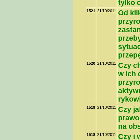
tylko 
1521
21/10/2011
Od kil
przyro
zastan
przeby
sytuac
przepę
1520
21/10/2011
Czy c
w ich 
przyr
aktyw
rykowi
1519
21/10/2011
Czy ja
prawo 
na ob
1518
21/10/2011
Czy i 