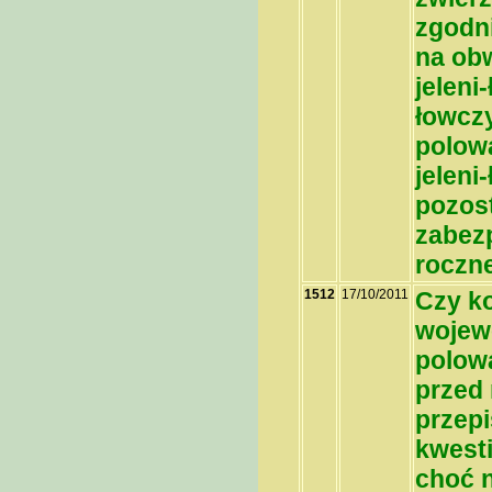
zgodn
na obw
jeleni
łowczy
polowa
jeleni
pozost
zabezp
roczne
1512
17/10/2011
Czy k
wojew
polowa
przed
przepi
kwesti
choć n