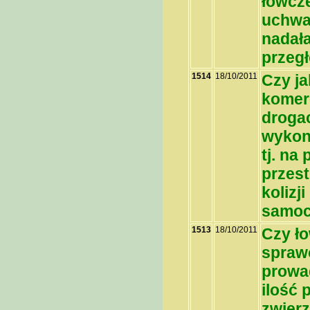
łowcze
uchwa
nadała
przeg
1514
18/10/2011
Czy ja
komer
drogac
wykon
tj. na
przes
kolizj
samoc
1513
18/10/2011
Czy ło
spraw
prowa
ilość
zwier