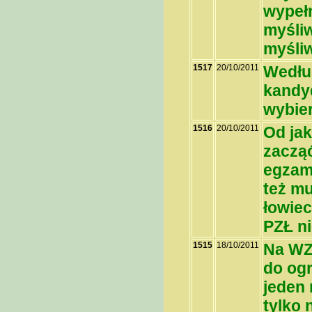
wypełn
myśliw
myśliw
1517
20/10/2011
Według
kandy
wybier
1516
20/10/2011
Od ja
zacząć
egzami
też mu
łowiec
PZŁ n
1515
18/10/2011
Na WZ
do og
jeden 
tylko 