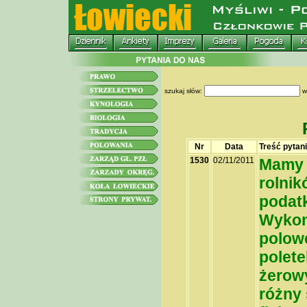
szukaj słów:
w
Nr
Data
Treść pytan
1530
02/11/2011
Mamy 
rolnik
podat
Wykon
polow
polete
żerowy
różny