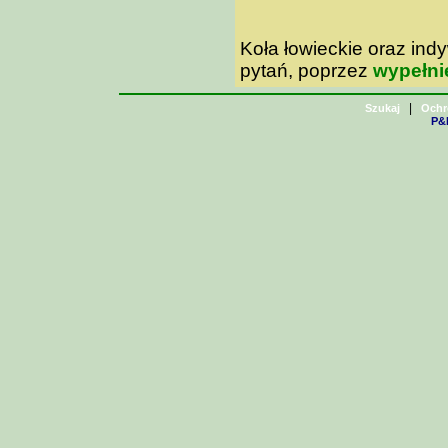
Koła łowieckie oraz in
pytań, poprzez
wypełni
|
Szukaj
Ochr
P&H