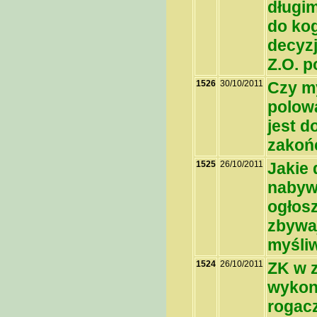
długi
do ko
decyz
Z.O. p
1526
30/10/2011
Czy my
polow
jest d
zakoń
1525
26/10/2011
Jakie
nabywa
ogłos
zbywaj
myśli
1524
26/10/2011
ZK w 
wykon
rogacz