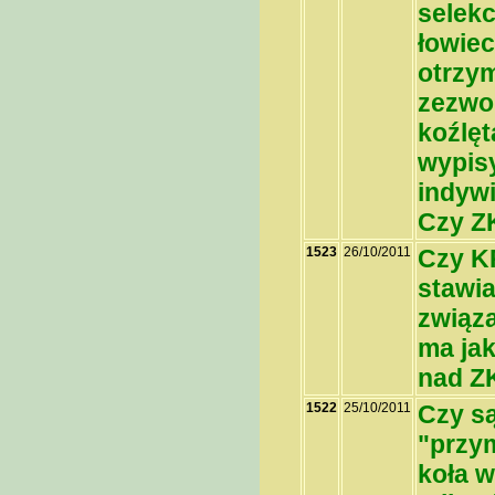
selekc
łowiec
otrzy
zezwol
koźlę
wypis
indywi
Czy Z
1523
26/10/2011
Czy K
stawia
związ
ma jak
nad Z
1522
25/10/2011
Czy są
"przy
koła w