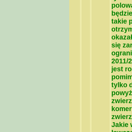
polowa
będzie
takie 
otrzy
okazał
się z
ogran
2011/2
jest r
pomimo
tylko 
powyż
zwier
komer
zwierz
Jakie 