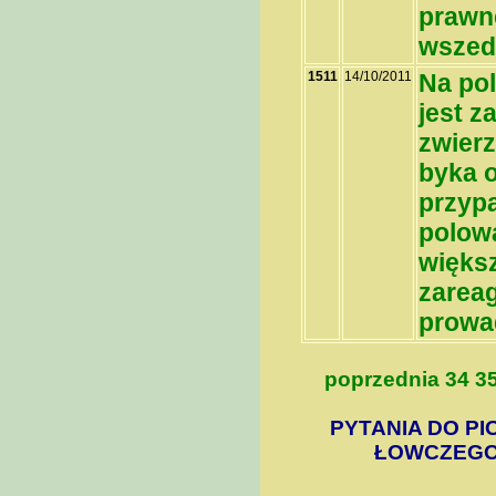
prawne
wszedł
1511
14/10/2011
Na po
jest z
zwierz
byka o
przypa
polowa
większ
zareag
prowa
poprzednia
34
3
PYTANIA DO PI
ŁOWCZEGO 