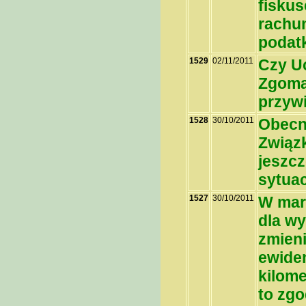
fiskus
rachun
podat
1529
02/11/2011
Czy U
Zgoma
przyw
1528
30/10/2011
Obecn
Związ
jeszcz
sytuac
1527
30/10/2011
W mar
dla w
zmieni
ewiden
kilome
to zgo