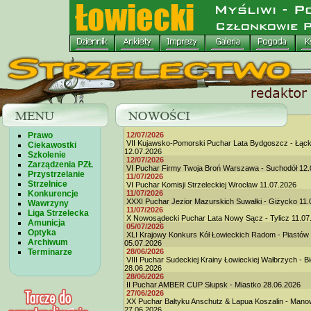
Prawo
12/07/2026
VII Kujawsko-Pomorski Puchar Lata Bydgoszcz - Łąc
Ciekawostki
12.07.2026
Szkolenie
12/07/2026
Zarządzenia PZŁ
VI Puchar Firmy Twoja Broń Warszawa - Suchodół 12.
Przystrzelanie
11/07/2026
Strzelnice
VI Puchar Komisji Strzeleckiej Wrocław 11.07.2026
Konkurencje
11/07/2026
XXXI Puchar Jezior Mazurskich Suwałki - Giżycko 11.
Wawrzyny
11/07/2026
Liga Strzelecka
X Nowosądecki Puchar Lata Nowy Sącz - Tylicz 11.07
Amunicja
05/07/2026
Optyka
XLI Krajowy Konkurs Kół Łowieckich Radom - Piastów
Archiwum
05.07.2026
Terminarze
28/06/2026
VIII Puchar Sudeckiej Krainy Łowieckiej Wałbrzych - B
28.06.2026
28/06/2026
II Puchar AMBER CUP Słupsk - Miastko 28.06.2026
27/06/2026
XX Puchar Bałtyku Anschutz & Lapua Koszalin - Man
27.06.2026