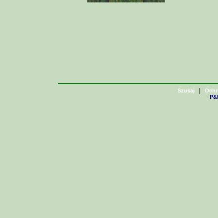
|
Szukaj
Ochr
P&H