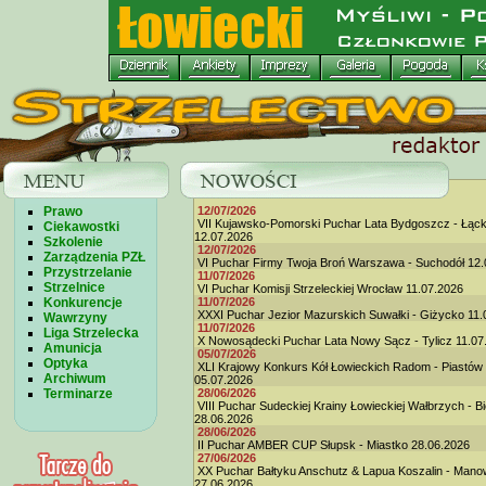
Prawo
12/07/2026
VII Kujawsko-Pomorski Puchar Lata Bydgoszcz - Łąc
Ciekawostki
12.07.2026
Szkolenie
12/07/2026
Zarządzenia PZŁ
VI Puchar Firmy Twoja Broń Warszawa - Suchodół 12.
Przystrzelanie
11/07/2026
Strzelnice
VI Puchar Komisji Strzeleckiej Wrocław 11.07.2026
Konkurencje
11/07/2026
XXXI Puchar Jezior Mazurskich Suwałki - Giżycko 11.
Wawrzyny
11/07/2026
Liga Strzelecka
X Nowosądecki Puchar Lata Nowy Sącz - Tylicz 11.07
Amunicja
05/07/2026
Optyka
XLI Krajowy Konkurs Kół Łowieckich Radom - Piastów
Archiwum
05.07.2026
Terminarze
28/06/2026
VIII Puchar Sudeckiej Krainy Łowieckiej Wałbrzych - B
28.06.2026
28/06/2026
II Puchar AMBER CUP Słupsk - Miastko 28.06.2026
27/06/2026
XX Puchar Bałtyku Anschutz & Lapua Koszalin - Man
27.06.2026