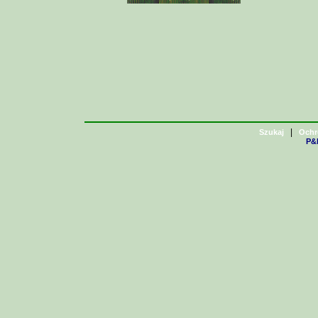
|
Szukaj
Ochr
P&H