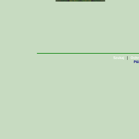
|
Szukaj
Ochr
P&H