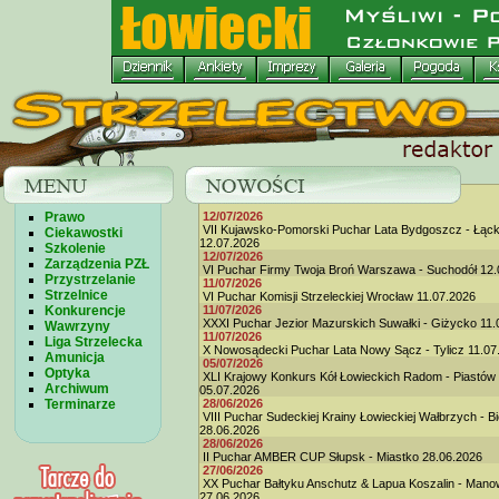
Prawo
12/07/2026
VII Kujawsko-Pomorski Puchar Lata Bydgoszcz - Łąc
Ciekawostki
12.07.2026
Szkolenie
12/07/2026
Zarządzenia PZŁ
VI Puchar Firmy Twoja Broń Warszawa - Suchodół 12.
Przystrzelanie
11/07/2026
Strzelnice
VI Puchar Komisji Strzeleckiej Wrocław 11.07.2026
Konkurencje
11/07/2026
XXXI Puchar Jezior Mazurskich Suwałki - Giżycko 11.
Wawrzyny
11/07/2026
Liga Strzelecka
X Nowosądecki Puchar Lata Nowy Sącz - Tylicz 11.07
Amunicja
05/07/2026
Optyka
XLI Krajowy Konkurs Kół Łowieckich Radom - Piastów
Archiwum
05.07.2026
Terminarze
28/06/2026
VIII Puchar Sudeckiej Krainy Łowieckiej Wałbrzych - B
28.06.2026
28/06/2026
II Puchar AMBER CUP Słupsk - Miastko 28.06.2026
27/06/2026
XX Puchar Bałtyku Anschutz & Lapua Koszalin - Man
27.06.2026