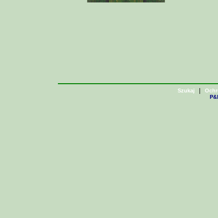
|
Szukaj
Ochr
P&H