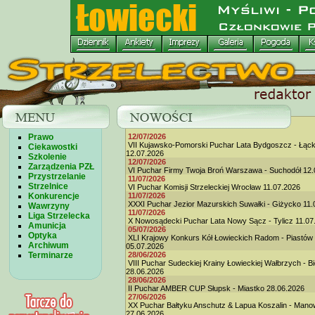
Prawo
12/07/2026
VII Kujawsko-Pomorski Puchar Lata Bydgoszcz - Łąc
Ciekawostki
12.07.2026
Szkolenie
12/07/2026
Zarządzenia PZŁ
VI Puchar Firmy Twoja Broń Warszawa - Suchodół 12.
Przystrzelanie
11/07/2026
Strzelnice
VI Puchar Komisji Strzeleckiej Wrocław 11.07.2026
Konkurencje
11/07/2026
XXXI Puchar Jezior Mazurskich Suwałki - Giżycko 11.
Wawrzyny
11/07/2026
Liga Strzelecka
X Nowosądecki Puchar Lata Nowy Sącz - Tylicz 11.07
Amunicja
05/07/2026
Optyka
XLI Krajowy Konkurs Kół Łowieckich Radom - Piastów
Archiwum
05.07.2026
Terminarze
28/06/2026
VIII Puchar Sudeckiej Krainy Łowieckiej Wałbrzych - B
28.06.2026
28/06/2026
II Puchar AMBER CUP Słupsk - Miastko 28.06.2026
27/06/2026
XX Puchar Bałtyku Anschutz & Lapua Koszalin - Man
27.06.2026