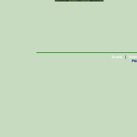
|
Szukaj
Ochr
P&H