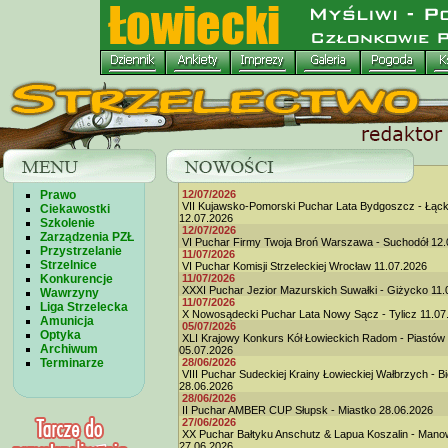
Prawo
12/07/2026
VII Kujawsko-Pomorski Puchar Lata Bydgoszcz - Łąc
Ciekawostki
12.07.2026
Szkolenie
12/07/2026
Zarządzenia PZŁ
VI Puchar Firmy Twoja Broń Warszawa - Suchodół 12.
Przystrzelanie
11/07/2026
Strzelnice
VI Puchar Komisji Strzeleckiej Wrocław 11.07.2026
Konkurencje
11/07/2026
XXXI Puchar Jezior Mazurskich Suwałki - Giżycko 11.
Wawrzyny
11/07/2026
Liga Strzelecka
X Nowosądecki Puchar Lata Nowy Sącz - Tylicz 11.07
Amunicja
05/07/2026
Optyka
XLI Krajowy Konkurs Kół Łowieckich Radom - Piastów
Archiwum
05.07.2026
Terminarze
28/06/2026
VIII Puchar Sudeckiej Krainy Łowieckiej Wałbrzych - B
28.06.2026
28/06/2026
II Puchar AMBER CUP Słupsk - Miastko 28.06.2026
27/06/2026
XX Puchar Bałtyku Anschutz & Lapua Koszalin - Man
27.06.2026