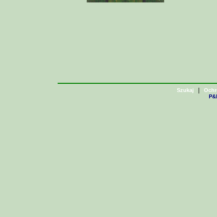
|
Szukaj
Ochr
P&H