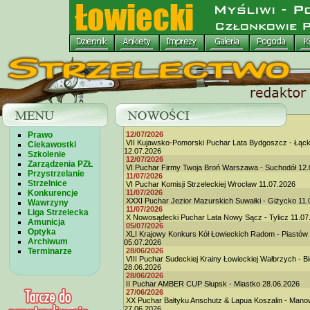
Prawo
12/07/2026
VII Kujawsko-Pomorski Puchar Lata Bydgoszcz - Łąc
Ciekawostki
12.07.2026
Szkolenie
12/07/2026
Zarządzenia PZŁ
VI Puchar Firmy Twoja Broń Warszawa - Suchodół 12.
Przystrzelanie
11/07/2026
Strzelnice
VI Puchar Komisji Strzeleckiej Wrocław 11.07.2026
Konkurencje
11/07/2026
XXXI Puchar Jezior Mazurskich Suwałki - Giżycko 11.
Wawrzyny
11/07/2026
Liga Strzelecka
X Nowosądecki Puchar Lata Nowy Sącz - Tylicz 11.07
Amunicja
05/07/2026
Optyka
XLI Krajowy Konkurs Kół Łowieckich Radom - Piastów
Archiwum
05.07.2026
Terminarze
28/06/2026
VIII Puchar Sudeckiej Krainy Łowieckiej Wałbrzych - B
28.06.2026
28/06/2026
II Puchar AMBER CUP Słupsk - Miastko 28.06.2026
27/06/2026
XX Puchar Bałtyku Anschutz & Lapua Koszalin - Man
27.06.2026