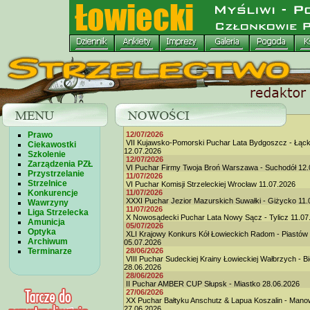
Prawo
12/07/2026
VII Kujawsko-Pomorski Puchar Lata Bydgoszcz - Łąc
Ciekawostki
12.07.2026
Szkolenie
12/07/2026
Zarządzenia PZŁ
VI Puchar Firmy Twoja Broń Warszawa - Suchodół 12.
Przystrzelanie
11/07/2026
Strzelnice
VI Puchar Komisji Strzeleckiej Wrocław 11.07.2026
Konkurencje
11/07/2026
XXXI Puchar Jezior Mazurskich Suwałki - Giżycko 11.
Wawrzyny
11/07/2026
Liga Strzelecka
X Nowosądecki Puchar Lata Nowy Sącz - Tylicz 11.07
Amunicja
05/07/2026
Optyka
XLI Krajowy Konkurs Kół Łowieckich Radom - Piastów
Archiwum
05.07.2026
Terminarze
28/06/2026
VIII Puchar Sudeckiej Krainy Łowieckiej Wałbrzych - B
28.06.2026
28/06/2026
II Puchar AMBER CUP Słupsk - Miastko 28.06.2026
27/06/2026
XX Puchar Bałtyku Anschutz & Lapua Koszalin - Man
27.06.2026