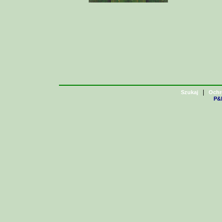
|
Szukaj
Ochr
P&H