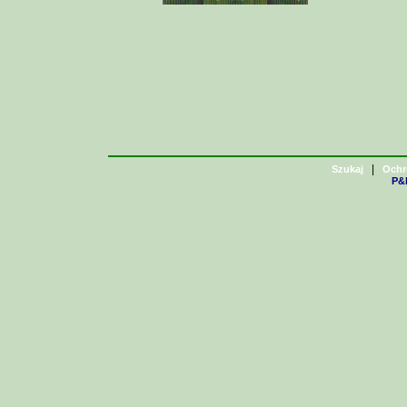
|
Szukaj
Ochr
P&H