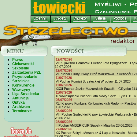
Prawo
12/07/2026
VII Kujawsko-Pomorski Puchar Lata Bydgoszcz - Łąc
Ciekawostki
12.07.2026
Szkolenie
12/07/2026
Zarządzenia PZŁ
VI Puchar Firmy Twoja Broń Warszawa - Suchodół 12.
Przystrzelanie
11/07/2026
Strzelnice
VI Puchar Komisji Strzeleckiej Wrocław 11.07.2026
Konkurencje
11/07/2026
XXXI Puchar Jezior Mazurskich Suwałki - Giżycko 11.
Wawrzyny
11/07/2026
Liga Strzelecka
X Nowosądecki Puchar Lata Nowy Sącz - Tylicz 11.07
Amunicja
05/07/2026
Optyka
XLI Krajowy Konkurs Kół Łowieckich Radom - Piastów
Archiwum
05.07.2026
Terminarze
28/06/2026
VIII Puchar Sudeckiej Krainy Łowieckiej Wałbrzych - B
28.06.2026
28/06/2026
II Puchar AMBER CUP Słupsk - Miastko 28.06.2026
27/06/2026
XX Puchar Bałtyku Anschutz & Lapua Koszalin - Man
27.06.2026