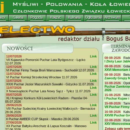
12/07/2026
Link
08-08-2026
Radom
VII Kujawsko-Pomorski Puchar Lata Bydgoszcz - Łącko
I Złoty Laur Jabł
12.07.2026
08-08-2026
Gdańs
12/07/2026
Link
XXVI Memoriam 
VI Puchar Firmy Twoja Broń Warszawa - Suchodół 12.07.2026
11/07/2026
Link
08-08-2026
Biels
VI Puchar Komisji Strzeleckiej Wrocław 11.07.2026
Zawody Grupy M
11/07/2026
Link
10-08-2026
Opole
XXXI Puchar Jezior Mazurskich Suwałki - Giżycko 11.07.2026
Puchar Zamknięc
11/07/2026
Link
2026
X Nowosądecki Puchar Lata Nowy Sącz - Tylicz 11.07.2026
05/07/2026
Link
15-08-2026
Włocł
XLI Krajowy Konkurs Kół Łowieckich Radom - Piastów 04-
I Puchar Kujaw i
05.07.2026
15-08-2026
Tarno
28/06/2026
Link
VII Puchar Fir
VIII Puchar Sudeckiej Krainy Łowieckiej Wałbrzych - Biernacice
16-08-2026
Kalis
28.06.2026
XXVIII Puchar G
28/06/2026
Link
II Puchar AMBER CUP Słupsk - Miastko 28.06.2026
22-08-2026
Rzesz
27/06/2026
Link
XXV Mistrzostwa
XX Puchar Bałtyku Anschutz & Lapua Koszalin - Manowo
Zobacz cały ter
27.06.2026