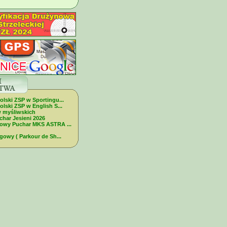
olski ZSP w Sportingu...
lski ZSP w English S...
w myśliwskich
char Jesieni 2026
dowy Puchar MKS ASTRA ...
gowy ( Parkour de Sh...