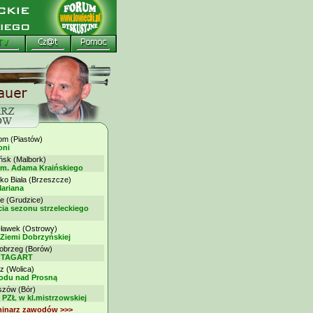
 (Piastów)
oni
k (Malbork)
im. Adama Kraińskiego
ko Biała (Brzeszcze)
ariana
 (Grudzice)
ia sezonu strzeleckiego
awek (Ostrowy)
 Ziemi Dobrzyńskiej
brzeg (Borów)
my TAGART
z (Wolica)
rodu nad Prosną
ów (Bór)
 PZŁ w kl.mistrzowskiej
minarz zawodów >>>