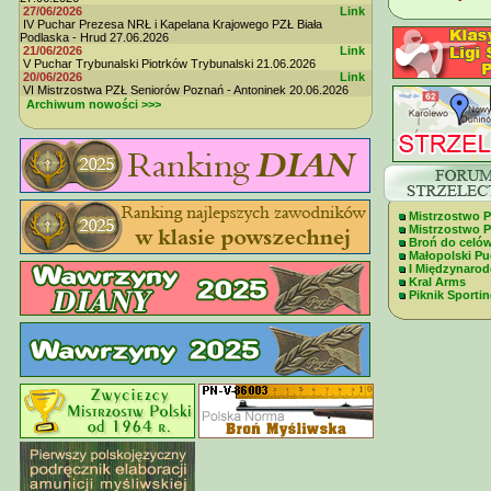
27/06/2026
Link
IV Puchar Prezesa NRŁ i Kapelana Krajowego PZŁ Biała
Podlaska - Hrud 27.06.2026
21/06/2026
Link
V Puchar Trybunalski Piotrków Trybunalski 21.06.2026
20/06/2026
Link
VI Mistrzostwa PZŁ Seniorów Poznań - Antoninek 20.06.2026
Archiwum nowości >>>
Mistrzostwo P
Mistrzostwo Po
Broń do celó
Małopolski Pu
I Międzynaro
Kral Arms
Piknik Sportin