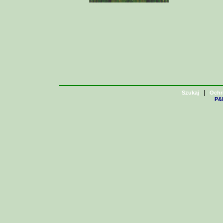
|
Szukaj
Ochr
P&H