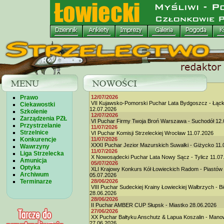
Prawo
12/07/2026
VII Kujawsko-Pomorski Puchar Lata Bydgoszcz - Łąc
Ciekawostki
12.07.2026
Szkolenie
12/07/2026
Zarządzenia PZŁ
VI Puchar Firmy Twoja Broń Warszawa - Suchodół 12.
Przystrzelanie
11/07/2026
Strzelnice
VI Puchar Komisji Strzeleckiej Wrocław 11.07.2026
Konkurencje
11/07/2026
XXXI Puchar Jezior Mazurskich Suwałki - Giżycko 11.
Wawrzyny
11/07/2026
Liga Strzelecka
X Nowosądecki Puchar Lata Nowy Sącz - Tylicz 11.07
Amunicja
05/07/2026
Optyka
XLI Krajowy Konkurs Kół Łowieckich Radom - Piastów
Archiwum
05.07.2026
Terminarze
28/06/2026
VIII Puchar Sudeckiej Krainy Łowieckiej Wałbrzych - B
28.06.2026
28/06/2026
II Puchar AMBER CUP Słupsk - Miastko 28.06.2026
27/06/2026
XX Puchar Bałtyku Anschutz & Lapua Koszalin - Man
27.06.2026