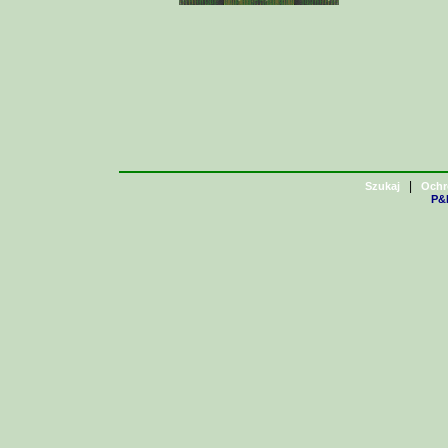
|
Szukaj
Ochr
P&H