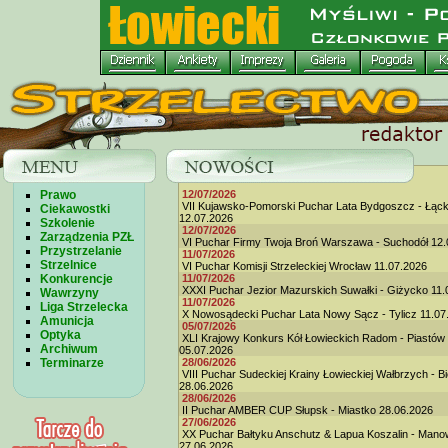
Prawo
12/07/2026
VII Kujawsko-Pomorski Puchar Lata Bydgoszcz - Łąc
Ciekawostki
12.07.2026
Szkolenie
12/07/2026
Zarządzenia PZŁ
VI Puchar Firmy Twoja Broń Warszawa - Suchodół 12.
Przystrzelanie
11/07/2026
Strzelnice
VI Puchar Komisji Strzeleckiej Wrocław 11.07.2026
Konkurencje
11/07/2026
XXXI Puchar Jezior Mazurskich Suwałki - Giżycko 11.
Wawrzyny
11/07/2026
Liga Strzelecka
X Nowosądecki Puchar Lata Nowy Sącz - Tylicz 11.07
Amunicja
05/07/2026
Optyka
XLI Krajowy Konkurs Kół Łowieckich Radom - Piastów
Archiwum
05.07.2026
Terminarze
28/06/2026
VIII Puchar Sudeckiej Krainy Łowieckiej Wałbrzych - B
28.06.2026
28/06/2026
II Puchar AMBER CUP Słupsk - Miastko 28.06.2026
27/06/2026
XX Puchar Bałtyku Anschutz & Lapua Koszalin - Man
27.06.2026