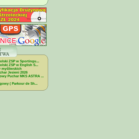
olski ZSP w Sportingu...
lski ZSP w English S...
w myśliwskich
char Jesieni 2026
dowy Puchar MKS ASTRA ...
gowy ( Parkour de Sh...