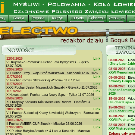
12/07/2026
Link
08-08-2026
Radom
VII Kujawsko-Pomorski Puchar Lata Bydgoszcz - Łącko
I Złoty Laur Jabł
12.07.2026
08-08-2026
Gdańs
12/07/2026
Link
XXVI Memoriam 
VI Puchar Firmy Twoja Broń Warszawa - Suchodół 12.07.2026
11/07/2026
Link
08-08-2026
Biels
VI Puchar Komisji Strzeleckiej Wrocław 11.07.2026
Zawody Grupy M
11/07/2026
Link
10-08-2026
Opole
XXXI Puchar Jezior Mazurskich Suwałki - Giżycko 11.07.2026
Puchar Zamknięc
11/07/2026
Link
2026
X Nowosądecki Puchar Lata Nowy Sącz - Tylicz 11.07.2026
05/07/2026
Link
15-08-2026
Włocł
XLI Krajowy Konkurs Kół Łowieckich Radom - Piastów 04-
I Puchar Kujaw i
05.07.2026
15-08-2026
Tarno
28/06/2026
Link
VII Puchar Fir
VIII Puchar Sudeckiej Krainy Łowieckiej Wałbrzych - Biernacice
16-08-2026
Kalis
28.06.2026
XXVIII Puchar G
28/06/2026
Link
II Puchar AMBER CUP Słupsk - Miastko 28.06.2026
22-08-2026
Rzesz
27/06/2026
Link
XXV Mistrzostwa
XX Puchar Bałtyku Anschutz & Lapua Koszalin - Manowo
Zobacz cały ter
27.06.2026