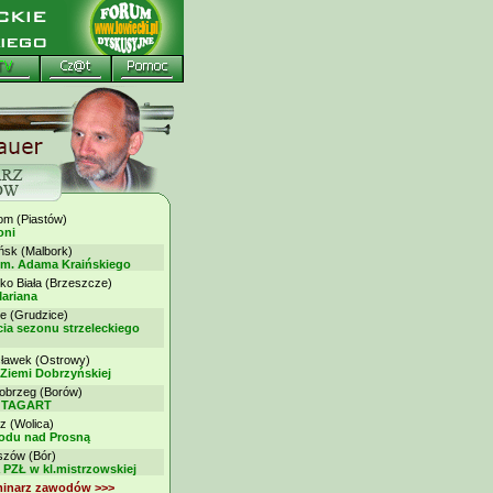
 (Piastów)
oni
k (Malbork)
im. Adama Kraińskiego
ko Biała (Brzeszcze)
ariana
 (Grudzice)
ia sezonu strzeleckiego
awek (Ostrowy)
 Ziemi Dobrzyńskiej
brzeg (Borów)
my TAGART
z (Wolica)
rodu nad Prosną
ów (Bór)
 PZŁ w kl.mistrzowskiej
minarz zawodów >>>