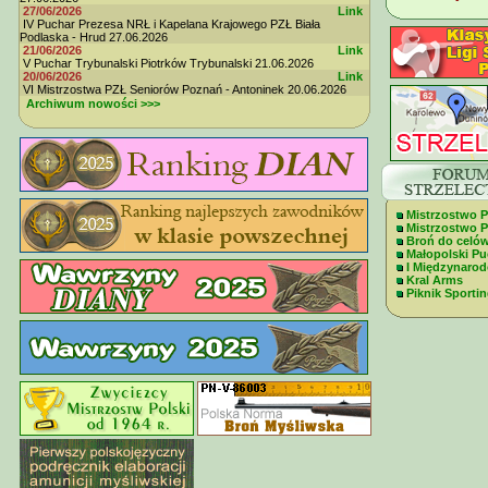
27/06/2026
Link
IV Puchar Prezesa NRŁ i Kapelana Krajowego PZŁ Biała
Podlaska - Hrud 27.06.2026
21/06/2026
Link
V Puchar Trybunalski Piotrków Trybunalski 21.06.2026
20/06/2026
Link
VI Mistrzostwa PZŁ Seniorów Poznań - Antoninek 20.06.2026
Archiwum nowości >>>
Mistrzostwo P
Mistrzostwo Po
Broń do celó
Małopolski Pu
I Międzynaro
Kral Arms
Piknik Sportin