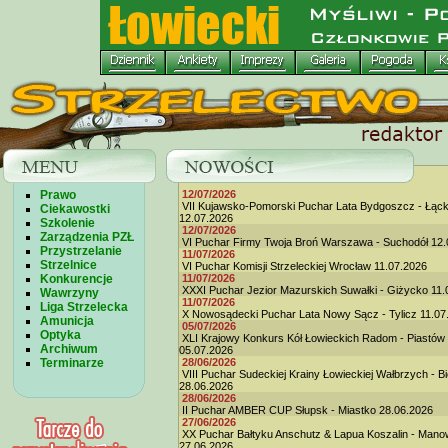
Prawo
12/07/2026
VII Kujawsko-Pomorski Puchar Lata Bydgoszcz - Łąc
Ciekawostki
12.07.2026
Szkolenie
12/07/2026
Zarządzenia PZŁ
VI Puchar Firmy Twoja Broń Warszawa - Suchodół 12.
Przystrzelanie
11/07/2026
Strzelnice
VI Puchar Komisji Strzeleckiej Wrocław 11.07.2026
Konkurencje
11/07/2026
XXXI Puchar Jezior Mazurskich Suwałki - Giżycko 11.
Wawrzyny
11/07/2026
Liga Strzelecka
X Nowosądecki Puchar Lata Nowy Sącz - Tylicz 11.07
Amunicja
05/07/2026
Optyka
XLI Krajowy Konkurs Kół Łowieckich Radom - Piastów
Archiwum
05.07.2026
Terminarze
28/06/2026
VIII Puchar Sudeckiej Krainy Łowieckiej Wałbrzych - B
28.06.2026
28/06/2026
II Puchar AMBER CUP Słupsk - Miastko 28.06.2026
27/06/2026
XX Puchar Bałtyku Anschutz & Lapua Koszalin - Man
27.06.2026