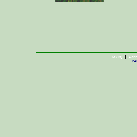
|
Szukaj
Ochr
P&H