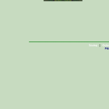
|
Szukaj
Ochr
P&H