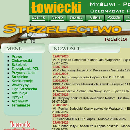
Prawo
12/07/2026
VII Kujawsko-Pomorski Puchar Lata Bydgoszcz - Łąc
Ciekawostki
12.07.2026
Szkolenie
12/07/2026
Zarządzenia PZŁ
VI Puchar Firmy Twoja Broń Warszawa - Suchodół 12.
Przystrzelanie
11/07/2026
Strzelnice
VI Puchar Komisji Strzeleckiej Wrocław 11.07.2026
Konkurencje
11/07/2026
XXXI Puchar Jezior Mazurskich Suwałki - Giżycko 11.
Wawrzyny
11/07/2026
Liga Strzelecka
X Nowosądecki Puchar Lata Nowy Sącz - Tylicz 11.07
Amunicja
05/07/2026
Optyka
XLI Krajowy Konkurs Kół Łowieckich Radom - Piastów
Archiwum
05.07.2026
Terminarze
28/06/2026
VIII Puchar Sudeckiej Krainy Łowieckiej Wałbrzych - B
28.06.2026
28/06/2026
II Puchar AMBER CUP Słupsk - Miastko 28.06.2026
27/06/2026
XX Puchar Bałtyku Anschutz & Lapua Koszalin - Man
27.06.2026