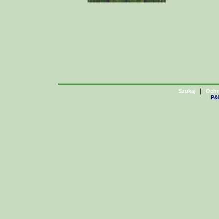
|
Szukaj
Ochr
P&H