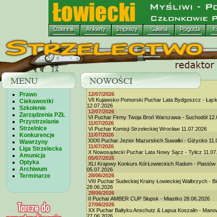
Prawo
12/07/2026
VII Kujawsko-Pomorski Puchar Lata Bydgoszcz - Łąc
Ciekawostki
12.07.2026
Szkolenie
12/07/2026
Zarządzenia PZŁ
VI Puchar Firmy Twoja Broń Warszawa - Suchodół 12.
Przystrzelanie
11/07/2026
Strzelnice
VI Puchar Komisji Strzeleckiej Wrocław 11.07.2026
Konkurencje
11/07/2026
XXXI Puchar Jezior Mazurskich Suwałki - Giżycko 11.
Wawrzyny
11/07/2026
Liga Strzelecka
X Nowosądecki Puchar Lata Nowy Sącz - Tylicz 11.07
Amunicja
05/07/2026
Optyka
XLI Krajowy Konkurs Kół Łowieckich Radom - Piastów
Archiwum
05.07.2026
Terminarze
28/06/2026
VIII Puchar Sudeckiej Krainy Łowieckiej Wałbrzych - B
28.06.2026
28/06/2026
II Puchar AMBER CUP Słupsk - Miastko 28.06.2026
27/06/2026
XX Puchar Bałtyku Anschutz & Lapua Koszalin - Man
27.06.2026