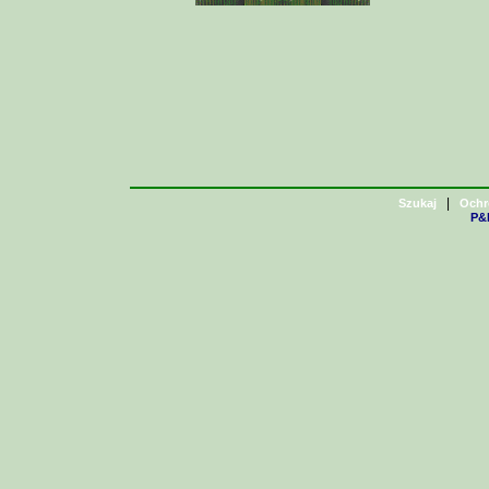
|
Szukaj
Ochr
P&H