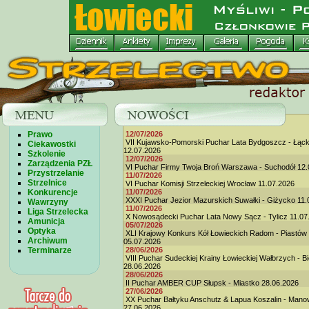
Prawo
12/07/2026
VII Kujawsko-Pomorski Puchar Lata Bydgoszcz - Łąc
Ciekawostki
12.07.2026
Szkolenie
12/07/2026
Zarządzenia PZŁ
VI Puchar Firmy Twoja Broń Warszawa - Suchodół 12.
Przystrzelanie
11/07/2026
Strzelnice
VI Puchar Komisji Strzeleckiej Wrocław 11.07.2026
Konkurencje
11/07/2026
XXXI Puchar Jezior Mazurskich Suwałki - Giżycko 11.
Wawrzyny
11/07/2026
Liga Strzelecka
X Nowosądecki Puchar Lata Nowy Sącz - Tylicz 11.07
Amunicja
05/07/2026
Optyka
XLI Krajowy Konkurs Kół Łowieckich Radom - Piastów
Archiwum
05.07.2026
Terminarze
28/06/2026
VIII Puchar Sudeckiej Krainy Łowieckiej Wałbrzych - B
28.06.2026
28/06/2026
II Puchar AMBER CUP Słupsk - Miastko 28.06.2026
27/06/2026
XX Puchar Bałtyku Anschutz & Lapua Koszalin - Man
27.06.2026