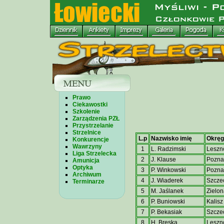
Prawo
Ciekawostki
Szkolenie
Zarządzenia PZŁ
Przystrzelanie
Strzelnice
L.p
Nazwisko imię
Okręg
Konkurencje
Wawrzyny
1
L. Radzimski
Leszn
Liga Strzelecka
2
J. Klause
Pozna
Amunicja
Optyka
3
P. Winkowski
Pozna
Archiwum
4
J. Wiaderek
Szcze
Terminarze
5
M. Jaślanek
Zielon
6
P. Buniowski
Kalisz
7
P. Bekasiak
Szcze
8
H. Breska
Leszn