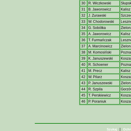
30
R. Wiczkowski
Słups
31
B. Jaworowicz
Kalisz
32
J. Zurawski
Szcze
33
W. Chodorowski
Leszn
34
G. Sobótka
Zielon
35
A. Jaworowicz
Kalisz
36
T. Furmańczak
Leszn
37
A. Marcinowicz
Zielon
38
M. Komosiński
Pozna
39
K. Januszewski
Koszal
40
R. Schoener
Pozna
41
M. Precz
Kalisz
42
W. Pilarz
Koszal
43
P. Januszewski
Zielon
44
R. Szpila
Gorzó
45
T. Perskiewicz
Koszal
46
P. Poraniuk
Koszal
|
Szukaj
Ochr