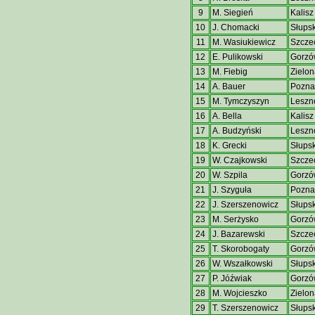
9
M. Siegień
Kalisz
10
J. Chomacki
Słups
11
M. Wasiukiewicz
Szcze
12
E. Pulikowski
Gorzó
13
M. Fiebig
Zielon
14
A. Bauer
Pozna
15
M. Tymczyszyn
Leszn
16
A. Bella
Kalisz
17
A. Budzyński
Leszn
18
K. Grecki
Słups
19
W. Czajkowski
Szcze
20
W. Szpila
Gorzó
21
J. Szyguła
Pozna
22
J. Szerszenowicz
Słups
23
M. Serżysko
Gorzó
24
J. Bazarewski
Szcze
25
T. Skorobogaty
Gorzó
26
W. Wszałkowski
Słups
27
P. Jóźwiak
Gorzó
28
M. Wojcieszko
Zielon
29
T. Szerszenowicz
Słups