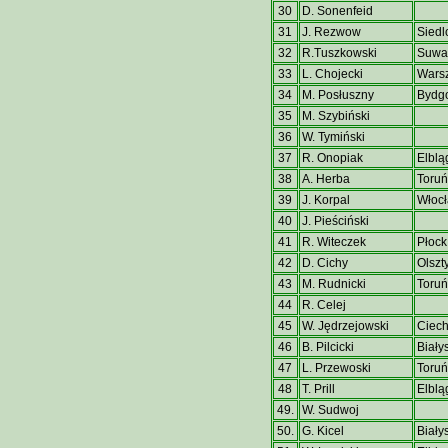
30
D. Sonenfeid
31
J. Rezwow
Siedl
32
R.Tuszkowski
Suwał
33
L. Chojecki
Wars
34
M. Posłuszny
Bydg
35
M. Szybiński
36
W. Tymiński
37
R. Onopiak
Elblą
38
A. Herba
Toruń
39
J. Korpal
Włoc
40
J. Pieściński
41
R. Witeczek
Płock
42
D. Cichy
Olszt
43
M. Rudnicki
Toruń
44
R. Celej
45
W. Jędrzejowski
Ciec
46
B. Pilcicki
Biały
47
L. Przewoski
Toruń
48
T. Prill
Elblą
49.
W. Sudwoj
50.
G. Kicel
Biały