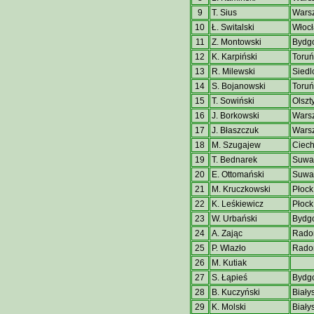
9
T. Sius
Wars
10
Ł. Switalski
Włoc
11
Z. Montowski
Bydg
12
K. Karpiński
Toruń
13
R. Milewski
Siedl
14
S. Bojanowski
Toruń
15
T. Sowiński
Olszt
16
J. Borkowski
Wars
17
J. Błaszczuk
Wars
18
M. Szugajew
Ciec
19
T. Bednarek
Suwał
20
E. Ottomański
Suwał
21
M. Kruczkowski
Płock
22
K. Leśkiewicz
Płock
23
W. Urbański
Bydg
24
A. Zając
Rad
25
P. Wlazło
Rad
26
M. Kutiak
27
S. Łąpieś
Bydg
28
B. Kuczyński
Biały
29
K. Molski
Biały