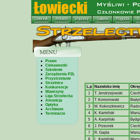
Prawo
Ciekawostki
Szkolenie
Zarządzenia PZŁ
Przystrzelanie
Strzelnice
L.p
Nazwisko imię
Okrę
Konkurencje
Wawrzyny
1
T. Jendrzejowski
Ciec
Liga Strzelecka
2
T. Komorowski
Biały
Amunicja
Optyka
3
M. Kokoszkiewicz
Rad
Archiwum
4
K. Kamiński
Wars
Terminarze
5
A. Karpiński
Bydg
6
J. Przeorek
Ciec
7
R. Gajda
Wars
8
L. Kamiński
Wars