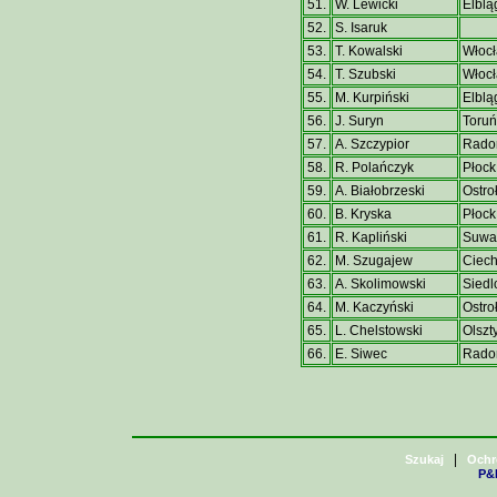
51.
W. Lewicki
Elblą
52.
S. Isaruk
53.
T. Kowalski
Włoc
54.
T. Szubski
Włoc
55.
M. Kurpiński
Elblą
56.
J. Suryn
Toruń
57.
A. Szczypior
Rad
58.
R. Polańczyk
Płock
59.
A. Białobrzeski
Ostro
60.
B. Kryska
Płock
61.
R. Kapliński
Suwał
62.
M. Szugajew
Ciec
63.
A. Skolimowski
Siedl
64.
M. Kaczyński
Ostro
65.
L. Chelstowski
Olszt
66.
E. Siwec
Rad
|
Szukaj
Ochr
P&H