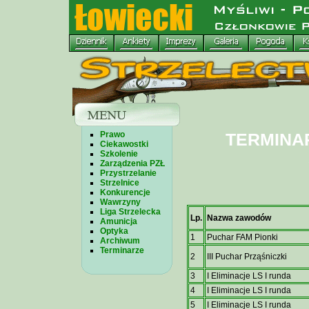
Prawo
TERMINA
Ciekawostki
Szkolenie
Zarządzenia PZŁ
Przystrzelanie
Strzelnice
Konkurencje
Wawrzyny
Liga Strzelecka
Lp.
Nazwa zawodów
Amunicja
Optyka
1
Puchar FAM Pionki
Archiwum
Terminarze
2
III Puchar Prząśniczki
3
I Eliminacje LS I runda
4
I Eliminacje LS I runda
5
I Eliminacje LS I runda