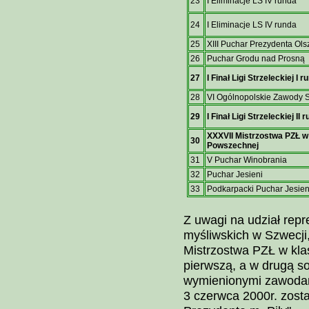
23
I Eliminacje LS IV runda
24
I Eliminacje LS IV runda
25
XIII Puchar Prezydenta Ols
26
Puchar Grodu nad Prosną
27
I Finał Ligi Strzeleckiej I r
28
VI Ogólnopolskie Zawody 
29
I Finał Ligi Strzeleckiej II 
XXXVII Mistrzostwa PZŁ w
30
Powszechnej
31
V Puchar Winobrania
32
Puchar Jesieni
33
Podkarpacki Puchar Jesien
Z uwagi na udział repr
myśliwskich w Szwecji,
Mistrzostwa PZŁ w kla
pierwszą, a w drugą sob
wymienionymi zawodam
3 czerwca 2000r. zost