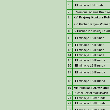
6
I Eliminacje LS I runda
7
II Memoriał Adama Kraińsk
8
XVI Krajowy Konkurs Kół 
9
XVI Puchar Targów Poznań
10
IV Puchar Toruńskiej Katar
11
I Eliminacje LS II runda
12
I Eliminacje LS II runda
13
I Eliminacje LS II runda
14
I Eliminacje LS II runda
15
I Eliminacje LS III runda
16
I Eliminacje LS III runda
17
I Eliminacje LS III runda
18
I Eliminacje LS III runda
19
Mistrzostwa PZŁ w Klasie
20
Puchar Jezior Mazurskich
21
I Eliminacje LS IV runda
22
I Eliminacje LS IV runda