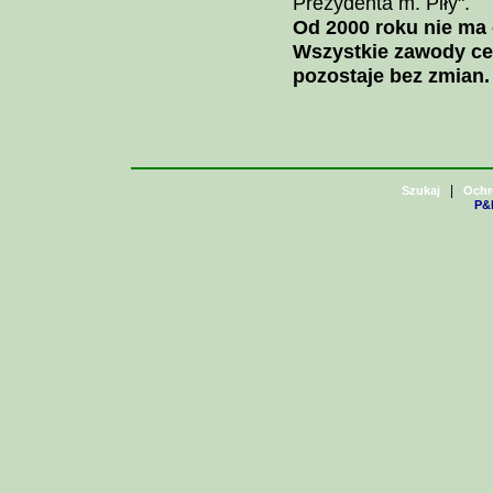
Prezydenta m. Piły".
Od 2000 roku nie m
Wszystkie zawody cen
pozostaje bez zmian.
|
Szukaj
Ochr
P&H