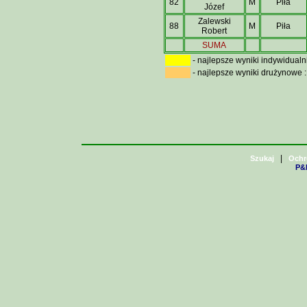
82
M
Piła
Józef
Zalewski
88
M
Piła
Robert
SUMA
- najlepsze wyniki indywidualni
- najlepsze wyniki drużynowe : 
|
Szukaj
Ochr
P&H