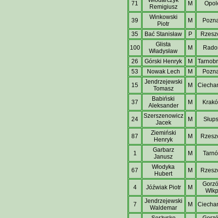
71
M
Opol
Remigiusz
Winkowski
39
M
Pozn
Piotr
35
Bać Stanisław
P
Rzesz
Glista
100
M
Rad
Władysław
26
Górski Henryk
M
Tarnob
53
Nowak Lech
M
Pozn
Jendrzejewski
15
M
Ciecha
Tomasz
Babiński
37
M
Krak
Aleksander
Szerszenowicz
24
M
Słup
Jacek
Ziemiński
87
M
Rzesz
Henryk
Garbarz
1
M
Tarn
Janusz
Włodyka
67
M
Rzesz
Hubert
Gorz
4
Jóźwiak Piotr
M
Wlkp
Jendrzejewski
7
M
Ciecha
Waldemar
Serżysko
Gorz