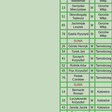
Waldemar
Wlkp.
Serżysko
Gorzów
13
M
Mieczysław
Wlkp.
Skorobogaty
Gorzów
51
M
Tadeusz
Wlkp.
Jachimiak
Gorzów
65
M
Leszek
Wlkp.
Gorzów
78
Szpila Ryszard
M
Wlkp.
SUMA
26
Górski Henryk
M
Tarnobrzeg
34
Turek Jan
M
Tarnobrzeg
Szczęch
41
M
Tarnobrzeg
Krzysztof
52
Rollnik Artur
M
Tarnobrzeg
45
Fryc Krzysztof
M
Tarnobrzeg
Fedak
76
M
Tarnobrzeg
Czesław
SUMA
Bernacki
14
M
Katowice
Roman
Łyczykowski
33
M
Katowice
Krzysztof
43
Janota Jacek
M
Katowice