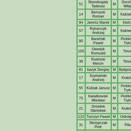
Skorobogaty
Gorz
51
M
Tadeusz
Wlkp
Bernacki
14
M
Katow
Roman
94
Jamróz Marek
M
Kielc
Rybarczyk
57
M
Katow
Andrzej
Barański
Piotr
80
M
Paweł
Tryb
Owedyk
105
M
Toru
Romuald
Rudnicki
38
M
Toru
Marcin
81
Isaryk Siergiej
M
Bydgos
Szymański
17
M
Krak
Andrzej
Piotr
55
Kubiak Janusz
M
Tryb
Kwiatkowski
Piotr
75
M
Wiesław
Tryb
Gniadek
21
M
Krak
Stanisław
122
Turczyn Paweł
M
Ostroł
Skrzypczak
31
M
Piła
Piotr