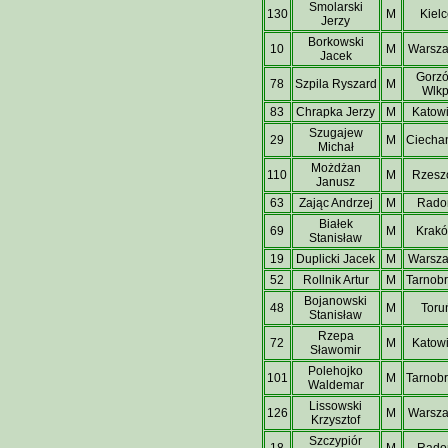
Smolarski
130
M
Kielc
Jerzy
Borkowski
10
M
Warsz
Jacek
Gorz
78
Szpila Ryszard
M
Wlkp
83
Chrapka Jerzy
M
Katow
Szugajew
29
M
Ciecha
Michał
Możdżan
110
M
Rzesz
Janusz
63
Zając Andrzej
M
Rad
Białek
69
M
Krak
Stanisław
19
Duplicki Jacek
M
Warsz
52
Rollnik Artur
M
Tarnob
Bojanowski
48
M
Toru
Stanisław
Rzepa
72
M
Katow
Sławomir
Polehojko
101
M
Tarnob
Waldemar
Lissowski
126
M
Warsz
Krzysztof
Szczypiór
18
M
Rad