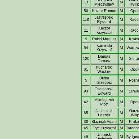
13
M
Mieczysław
Wlkp
50
Kuzior Roman
M
Opol
Jastrzębski
118
M
Rad
Ryszard
Kaczor
11
M
Rad
Krzysztof
9
Rubiś Mariusz
M
Krak
Kamiński
54
M
Warsz
Krzysztof
Damas
120
M
Siera
Tomasz
Kucharski
61
M
Opol
Wacław
Dutka
5
M
Pozn
Grzegorz
Ottomański
93
M
Suwał
Edward
Mikołajczak
42
M
Opol
Piotr
Jachimiak
Gorz
65
M
Leszek
Wlkp
30
Blaźniak Adam
M
Krak
45
Fryc Krzysztof
M
Tarnob
Urbański
49
M
Bydgos
Wojciech