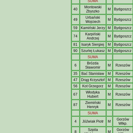
SUMA
Montowski
40
M
Bydgoszcz
Zbyszko
Urbański
49
M
Bydgoszcz
Wojciech
59
Kamiński Jerzy
M
Bydgoszcz
Karpiński
74
M
Bydgoszcz
Andrzej
81
Isaryk Siergiej
M
Bydgoszcz
90
Szurlej Łukasz
M
Bydgoszcz
SUMA
Brózda
6
M
Rzeszów
Sławomir
35
Bać Stanisław
M
Rzeszów
47
Drąg Krzysztof
M
Rzeszów
56
Kot Grzegorz
M
Rzeszów
Włodyka
67
M
Rzeszów
Hubert
Ziemiński
87
M
Rzeszów
Henryk
SUMA
Gorzów
4
Jóźwiak Piotr
M
Wlkp.
Szpila
Gorzów
8
M