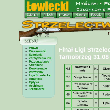
Prawo
Finał Ligi Strzele
Ciekawostki
Szkolenie
Tarnobrzeg 31.08 
Zarządzenia PZŁ
Przystrzelanie
Strzelnice
Nazwisko i
Konkurencje
N.S
Kl.
Okrę
Imię
Wawrzyny
Liga Strzelecka
Piotr
27
Załoga Paweł
M
Amunicja
Tryb
Optyka
Szreszenowicz
Archiwum
64
M
Słup
Tomasz
Terminarze
Kokoszkiewicz
46
M
Rad
Marian
Dulęba
84
M
Opol
Czesław
Montowski