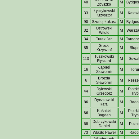
40
M
Bydgos
Zbyszko
Łyczykowski
33
M
Katow
Krzysztof
90
Szurlej Łukasz
M
Bydgos
Ostrowski
32
M
Warsz
Witold
34
Turek Jan
M
Tarnob
Grecki
85
M
Słup
Krzysztof
Tuszkowski
113
M
Suwał
Ryszard
Łąpieś
16
M
Toru
Sławomir
Brózda
6
M
Rzesz
Sławomir
Dylewski
Piotr
44
M
Grzegorz
Tryb
Dyczkowski
86
M
Rad
Rafał
Kaśnicki
Piotr
66
M
Bogdan
Tryb
Dobrzykowski
68
M
Pozn
Daniel
73
Wlazło Paweł
M
Rad
Włodarczyk