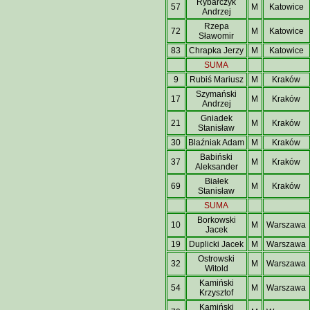
Rybarczyk
57
M
Katowice
Andrzej
Rzepa
72
M
Katowice
Sławomir
83
Chrapka Jerzy
M
Katowice
SUMA
9
Rubiś Mariusz
M
Kraków
Szymański
17
M
Kraków
Andrzej
Gniadek
21
M
Kraków
Stanisław
30
Blaźniak Adam
M
Kraków
Babiński
37
M
Kraków
Aleksander
Białek
69
M
Kraków
Stanisław
SUMA
Borkowski
10
M
Warszawa
Jacek
19
Duplicki Jacek
M
Warszawa
Ostrowski
32
M
Warszawa
Witold
Kamiński
54
M
Warszawa
Krzysztof
Kamiński