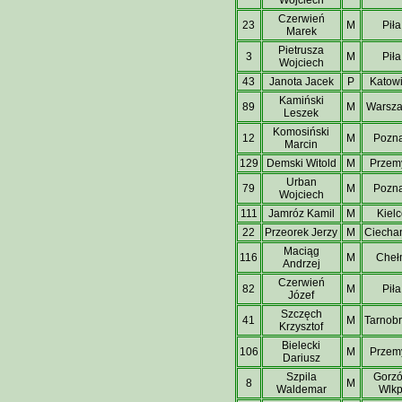
Czerwień
23
M
Piła
Marek
Pietrusza
3
M
Piła
Wojciech
43
Janota Jacek
P
Katow
Kamiński
89
M
Warsz
Leszek
Komosiński
12
M
Pozn
Marcin
129
Demski Witold
M
Przem
Urban
79
M
Pozn
Wojciech
111
Jamróz Kamil
M
Kielc
22
Przeorek Jerzy
M
Ciecha
Maciąg
116
M
Cheł
Andrzej
Czerwień
82
M
Piła
Józef
Szczęch
41
M
Tarnob
Krzysztof
Bielecki
106
M
Przem
Dariusz
Szpila
Gorz
8
M
Waldemar
Wlkp