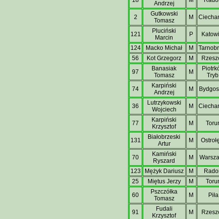
Andrzej
Gutkowski
2
M
Ciecha
Tomasz
Pluciński
121
P
Katow
Marcin
124
Macko Michał
M
Tarnob
56
Kot Grzegorz
M
Rzesz
Banasiak
Piotr
97
M
Tomasz
Tryb
Karpiński
74
M
Bydgos
Andrzej
Lutrzykowski
36
M
Ciecha
Wojciech
Karpiński
77
M
Toru
Krzysztof
Białobrzeski
131
M
Ostroł
Artur
Kamiński
70
M
Warsz
Ryszard
123
Mężyk Dariusz
M
Rad
25
Miętus Jerzy
M
Toru
Pszczółka
60
M
Piła
Tomasz
Fudali
91
M
Rzesz
Krzysztof