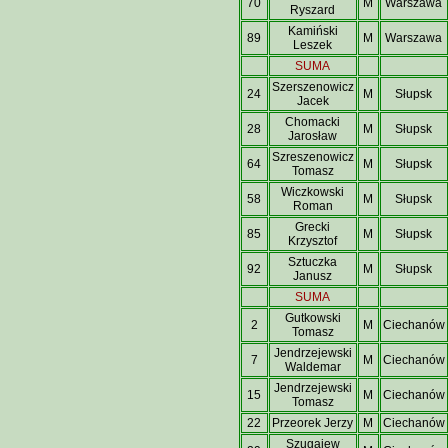
70
M
Warszawa
Ryszard
Kamiński
89
M
Warszawa
Leszek
SUMA
Szerszenowicz
24
M
Słupsk
Jacek
Chomacki
28
M
Słupsk
Jarosław
Szreszenowicz
64
M
Słupsk
Tomasz
Wiczkowski
58
M
Słupsk
Roman
Grecki
85
M
Słupsk
Krzysztof
Sztuczka
92
M
Słupsk
Janusz
SUMA
Gutkowski
2
M
Ciechanów
Tomasz
Jendrzejewski
7
M
Ciechanów
Waldemar
Jendrzejewski
15
M
Ciechanów
Tomasz
22
Przeorek Jerzy
M
Ciechanów
Szugajew