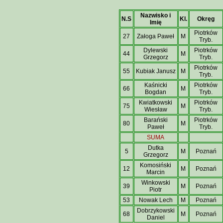
Nazwisko i
N.S
Kl.
Okręg
Imię
Piotrków
27
Załoga Paweł
M
Tryb.
Dylewski
Piotrków
44
M
Grzegorz
Tryb.
Piotrków
55
Kubiak Janusz
M
Tryb.
Kaśnicki
Piotrków
66
M
Bogdan
Tryb.
Kwiatkowski
Piotrków
75
M
Wiesław
Tryb.
Barański
Piotrków
80
M
Paweł
Tryb.
SUMA
Dutka
5
M
Poznań
Grzegorz
Komosiński
12
M
Poznań
Marcin
Winkowski
39
M
Poznań
Piotr
53
Nowak Lech
M
Poznań
Dobrzykowski
68
M
Poznań
Daniel