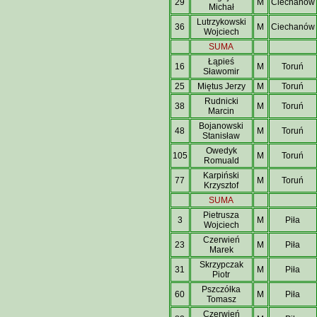
29
M
Ciechanów
Michał
Lutrzykowski
36
M
Ciechanów
Wojciech
SUMA
Łąpieś
16
M
Toruń
Sławomir
25
Miętus Jerzy
M
Toruń
Rudnicki
38
M
Toruń
Marcin
Bojanowski
48
M
Toruń
Stanisław
Owedyk
105
M
Toruń
Romuald
Karpiński
77
M
Toruń
Krzysztof
SUMA
Pietrusza
3
M
Piła
Wojciech
Czerwień
23
M
Piła
Marek
Skrzypczak
31
M
Piła
Piotr
Pszczółka
60
M
Piła
Tomasz
Czerwień