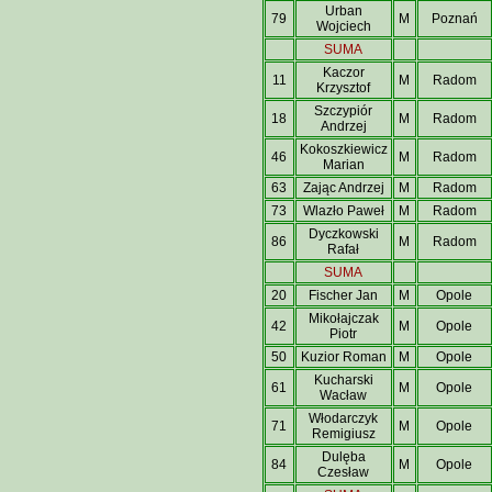
Urban
79
M
Poznań
Wojciech
SUMA
Kaczor
11
M
Radom
Krzysztof
Szczypiór
18
M
Radom
Andrzej
Kokoszkiewicz
46
M
Radom
Marian
63
Zając Andrzej
M
Radom
73
Wlazło Paweł
M
Radom
Dyczkowski
86
M
Radom
Rafał
SUMA
20
Fischer Jan
M
Opole
Mikołajczak
42
M
Opole
Piotr
50
Kuzior Roman
M
Opole
Kucharski
61
M
Opole
Wacław
Włodarczyk
71
M
Opole
Remigiusz
Dulęba
84
M
Opole
Czesław