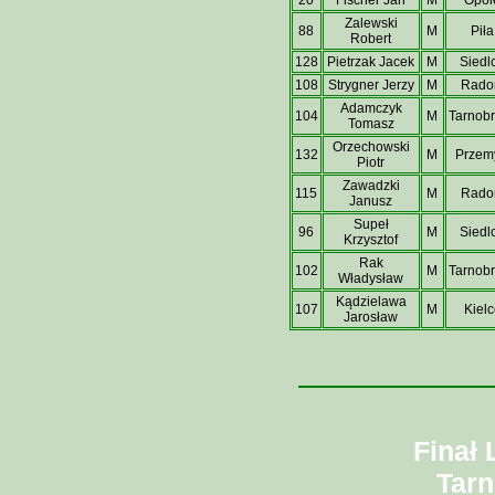
Zalewski
88
M
Piła
Robert
128
Pietrzak Jacek
M
Siedl
108
Strygner Jerzy
M
Rad
Adamczyk
104
M
Tarnob
Tomasz
Orzechowski
132
M
Przem
Piotr
Zawadzki
115
M
Rad
Janusz
Supeł
96
M
Siedl
Krzysztof
Rak
102
M
Tarnob
Władysław
Kądzielawa
107
M
Kielc
Jarosław
Finał 
Tarn