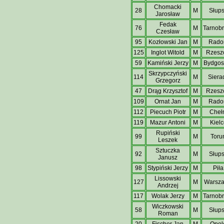
Chomacki
28
M
Słup
Jarosław
Fedak
76
M
Tarnob
Czesław
95
Kozłowski Jan
M
Rad
125
Inglot Witold
M
Rzesz
59
Kamiński Jerzy
M
Bydgos
Skrzypczyński
114
M
Siera
Grzegorz
47
Drąg Krzysztof
M
Rzesz
109
Ornat Jan
M
Rad
112
Piecuch Piotr
M
Cheł
119
Mazur Antoni
M
Kielc
Rupiński
99
M
Toru
Leszek
Sztuczka
92
M
Słup
Janusz
98
Stypiński Jerzy
M
Piła
Lissowski
127
M
Warsz
Andrzej
117
Wolak Jerzy
M
Tarnob
Wiczkowski
58
M
Słup
Roman
20
Fischer Jan
M
Opol