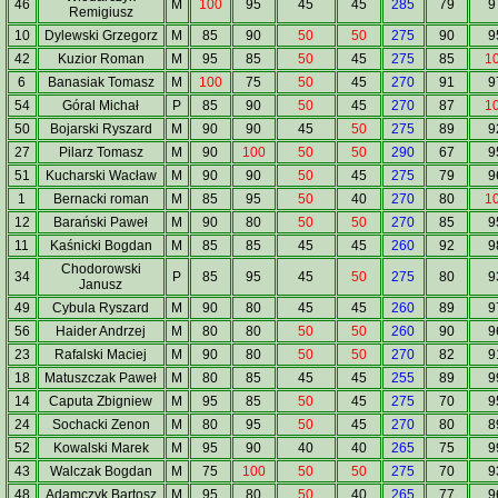
46
M
100
95
45
45
285
79
9
Remigiusz
10
Dylewski Grzegorz
M
85
90
50
50
275
90
9
42
Kuzior Roman
M
95
85
50
45
275
85
1
6
Banasiak Tomasz
M
100
75
50
45
270
91
9
54
Góral Michał
P
85
90
50
45
270
87
1
50
Bojarski Ryszard
M
90
90
45
50
275
89
9
27
Pilarz Tomasz
M
90
100
50
50
290
67
9
51
Kucharski Wacław
M
90
90
50
45
275
79
9
1
Bernacki roman
M
85
95
50
40
270
80
1
12
Barański Paweł
M
90
80
50
50
270
85
9
11
Kaśnicki Bogdan
M
85
85
45
45
260
92
9
Chodorowski
34
P
85
95
45
50
275
80
9
Janusz
49
Cybula Ryszard
M
90
80
45
45
260
89
9
56
Haider Andrzej
M
80
80
50
50
260
90
9
23
Rafalski Maciej
M
90
80
50
50
270
82
9
18
Matuszczak Paweł
M
80
85
45
45
255
89
9
14
Caputa Zbigniew
M
95
85
50
45
275
70
9
24
Sochacki Zenon
M
80
95
50
45
270
80
8
52
Kowalski Marek
M
95
90
40
40
265
75
9
43
Walczak Bogdan
M
75
100
50
50
275
70
9
48
Adamczyk Bartosz
M
95
80
50
40
265
77
9