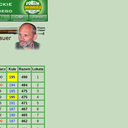
acz
Kula
Razem
Lokata
00
195
490
1
00
194
484
2
4
185
475
3
9
195
475
4
8
191
471
5
7
187
467
6
8
190
465
7
00
187
462
8