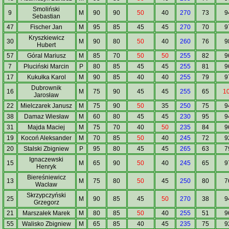
Smoliński
9
M
90
90
50
40
270
73
9
Sebastian
47
Fischer Jan
M
95
85
45
45
270
70
9
Kryszkiewicz
30
M
90
80
50
40
260
76
9
Hubert
57
Góral Mariusz
M
85
70
50
50
255
82
9
7
Pluciński Marcin
P
80
85
45
45
255
81
9
17
Kukułka Karol
M
90
85
40
40
255
79
9
Dubrownik
16
M
75
90
45
45
255
65
1
Jarosław
22
Mielczarek Janusz
M
75
90
50
35
250
75
9
38
Damaz Wiesław
M
60
80
45
45
230
95
9
31
Majda Maciej
M
75
70
40
50
235
84
9
19
Kocoń Aleksander
M
70
85
50
40
245
72
9
20
Stalski Zbigniew
P
95
80
45
45
265
63
7
Ignaczewski
15
M
65
90
50
40
245
65
9
Henryk
Biereśniewicz
13
M
75
80
50
45
250
80
7
Wacław
Skrzypczyński
25
M
90
85
45
50
270
38
9
Grzegorz
21
Marszałek Marek
M
80
85
50
40
255
51
9
55
Walisko Zbigniew
M
65
85
40
45
235
75
9