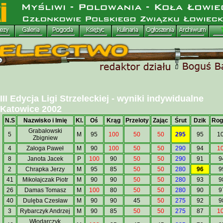
III Edycja Ligi Strzeleckiej - wyniki indywidualne
Katowice 2002
N.S
Nazwisko i Imię
Kl.
Oś
Krąg
Przeloty
Zając
Śrut
Dzik
Rog
Grabałowski
5
M
95
100
50
50
295
95
1
Zbigniew
4
Załoga Paweł
M
90
100
50
50
290
94
1
8
Janota Jacek
P
100
90
50
50
290
91
9
2
Chrapka Jerzy
M
95
85
50
50
280
96
9
41
Mikołajczak Piotr
M
90
90
50
50
280
93
9
26
Damas Tomasz
M
100
80
50
50
280
90
9
40
Dulęba Czesław
M
90
90
45
50
275
92
9
3
Rybarczyk Andrzej
M
90
85
50
50
275
87
1
Włodarczyk