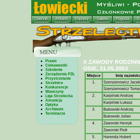
Prawo
X ZAWODY RODZIN
Ciekawostki
OSIE, 31.05.2003
Szkolenie
Zarządzenia PZŁ
Miejsce
Imię nazwisk
Przystrzelanie
1.
Szerszenowicz Jacek
Strzelnice
Konkurencje
Szerszenowicz Toma
Wawrzyny
2.
Karpiński Andrzej
Liga Strzelecka
Amunicja
Karpiński Łukasz
Optyka
Archiwum
3.
Bukowski Andrzej
Terminarze
Bukowski Julian
4.
Zaworski Henryk
Zaworski Piotr
5.
Harenda Hubert