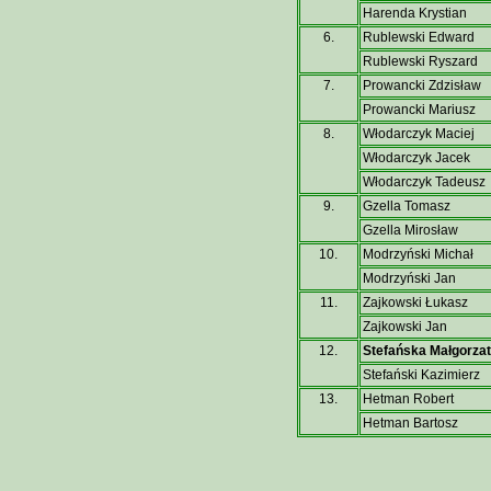
Harenda Krystian
6.
Rublewski Edward
Rublewski Ryszard
7.
Prowancki Zdzisław
Prowancki Mariusz
8.
Włodarczyk Maciej
Włodarczyk Jacek
Włodarczyk Tadeusz
9.
Gzella Tomasz
Gzella Mirosław
10.
Modrzyński Michał
Modrzyński Jan
11.
Zajkowski Łukasz
Zajkowski Jan
12.
Stefańska Małgorza
Stefański Kazimierz
13.
Hetman Robert
Hetman Bartosz