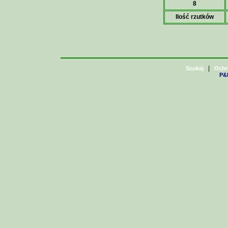
8
Ilość rzutków
|
Szukaj
Ochr
P&H