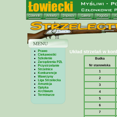
Prawo
Układ strzelań w kon
Ciekawostki
Szkolenie
Budka
Zarządzenia PZŁ
Nr stanowiska
Przystrzelanie
Strzelnice
1
Konkurencje
Wawrzyny
2
Liga Strzelecka
Amunicja
3
Optyka
Archiwum
4
Terminarze
5
6
7