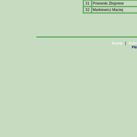
31
Pniewski Zbigniew
32
Markiewicz Maciej
|
Szukaj
Ochr
P&H