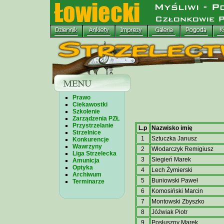
Prawo
Ciekawostki
Szkolenie
Zarządzenia PZŁ
Przystrzelanie
L.p
Nazwisko imię
Strzelnice
1
Sztuczka Janusz
Konkurencje
Wawrzyny
2
Włodarczyk Remigiusz
Liga Strzelecka
3
Siegień Marek
Amunicja
Optyka
4
Lech Żymierski
Archiwum
5
Buniowski Paweł
Terminarze
6
Komosiński Marcin
7
Montowski Zbyszko
8
Jóźwiak Piotr
9
Posłuszny Marek