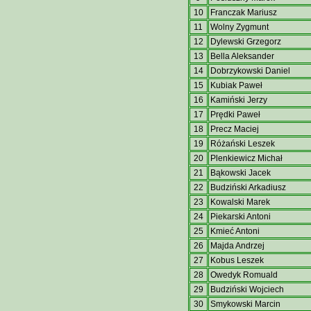
10
Franczak Mariusz
11
Wolny Zygmunt
12
Dylewski Grzegorz
13
Bella Aleksander
14
Dobrzykowski Daniel
15
Kubiak Paweł
16
Kamiński Jerzy
17
Prędki Paweł
18
Precz Maciej
19
Różański Leszek
20
Plenkiewicz Michał
21
Bąkowski Jacek
22
Budziński Arkadiusz
23
Kowalski Marek
24
Piekarski Antoni
25
Kmieć Antoni
26
Majda Andrzej
27
Kobus Leszek
28
Owedyk Romuald
29
Budziński Wojciech
30
Smykowski Marcin