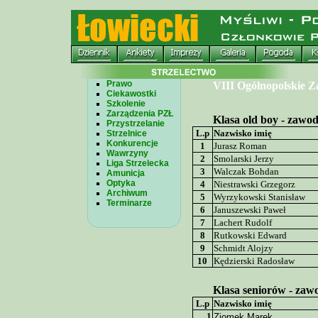
Prawo
VIII Ogólnopolskie 
Ciekawostki
Szkolenie
Zarządzenia PZŁ
Klasa old boy - zawod
Przystrzelanie
L.p
Nazwisko imię
Strzelnice
Konkurencje
1
Jurasz Roman
Wawrzyny
2
Smolarski Jerzy
Liga Strzelecka
3
Walczak Bohdan
Amunicja
Optyka
4
Niestrawski Grzegorz
Archiwum
5
Wyrzykowski Stanisław
Terminarze
6
Januszewski Paweł
7
Lachert Rudolf
8
Rutkowski Edward
9
Schmidt Alojzy
10
Kędzierski Radosław
Klasa seniorów - zawo
L.p
Nazwisko imię
1
Ziomek Marek