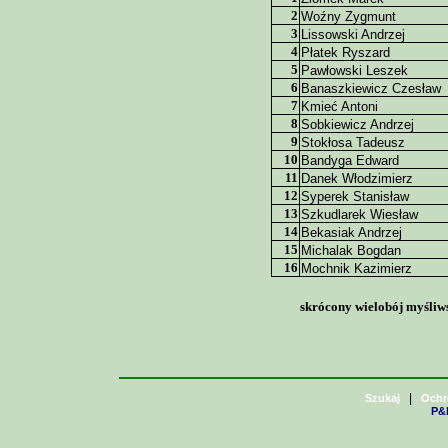
2
Woźny Zygmunt
3
Lissowski Andrzej
4
Płatek Ryszard
5
Pawłowski Leszek
6
Banaszkiewicz Czesław
7
Kmieć Antoni
8
Sobkiewicz Andrzej
9
Stokłosa Tadeusz
10
Bandyga Edward
11
Danek Włodzimierz
12
Syperek Stanisław
13
Szkudlarek Wiesław
14
Bekasiak Andrzej
15
Michalak Bogdan
16
Mochnik Kazimierz
skrócony wielobój myśliws
|
Szukaj
Ochr
P&H