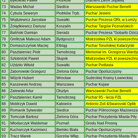
72
Bykowski Paweł
Piotrków
Diament Ziemi Śląskiej
73
Wadas Michał
Siedlce
Warszawski Puchar Benelli
74
Cybula Seweryn
Piotrków Tryb.
Puchar Jesieni
75
Wojtulewicz Jarosław
Suwałki
Puchar Prezesa ORŁ w Łomży
76
Żołądkiewicz Dariusz
Koszalin
Puchar Targów Poznańskich
77
Baliński Damian
Sieradz
Puchar Prezesa "Gobarto Dzic
78
Gmltrzak Mateusz Adam
Bydgoszcz
Mistrzostwa PZŁ kl powszechn
79
Domaszczyński Maciej
Elbląg
Puchar Toruńskiej Katarzynki
80
Pasztaleniec Piotr
Tarnobrzeg
Memoriał im. Grzegorza Ward
81
Sztobnlckl Paweł
Słupsk
Mistrzostwa PZŁ kl powszechn
82
Uździło Witold
Suwałki
Puchar Podlasia
83
Zaborowski Grzegorz
Zielona Góra
Puchar Opolszczyzny
84
Wójcik Hubert
Wrocław
Sudeckiej Krainy Łowieckiej
85
Kaszewski Andrzej
Warszawa
Puchar Kujaw
86
Zalewski Artur
Olsztyn
Warszawski Puchar Benelli
87
Pasztaleniec Kamil
Tarnobrzeg
Puchar 95 - lecia PZŁ
88
Mołdrzyk Dawid
Katowice
Antonio Zoli &Swarovski Optik
89
Romanik Sylwester
Siedlce
Puchar Północnego Mazowsz
90
Tomczak Bartosz
Zielona Góra
Puchar Prezydenta Miasta Piły
91
Włodarczyk Waldemar
Poznań
Grodu Nad Prosną
92
Kucharczyk Kazimierz
Bielsko Biała
Puchar Opolszczyzny
93
Tracz Marek
Gorzów Wlkp.
Puchar Prezydenta Miasta Piły