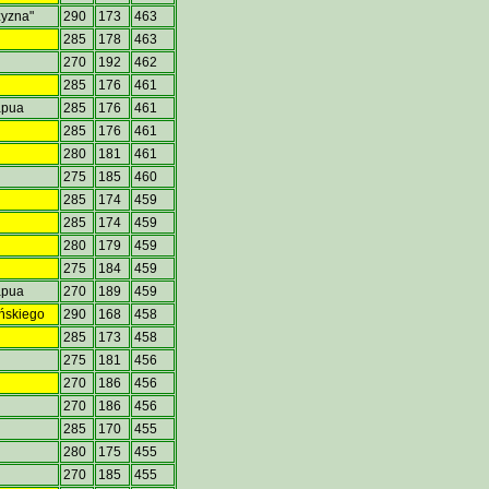
zyzna"
290
173
463
285
178
463
270
192
462
285
176
461
Lapua
285
176
461
285
176
461
280
181
461
275
185
460
285
174
459
285
174
459
280
179
459
275
184
459
Lapua
270
189
459
yńskiego
290
168
458
285
173
458
275
181
456
270
186
456
a
270
186
456
285
170
455
280
175
455
270
185
455