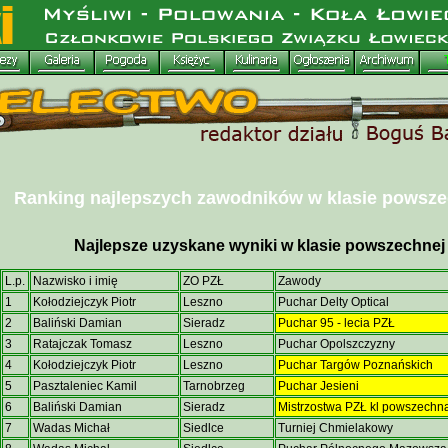
Ranking najlepszych zawodników w klasie powszec
Najlepsze uzyskane wyniki w klasie powszechnej 
L.p.
Nazwisko i imię
ZO PZŁ
Zawody
1
Kołodziejczyk Piotr
Leszno
Puchar Delty Optical
2
Baliński Damian
Sieradz
Puchar 95 - lecia PZŁ
3
Ratajczak Tomasz
Leszno
Puchar Opolszczyzny
4
Kołodziejczyk Piotr
Leszno
Puchar Targów Poznańskich
5
Pasztaleniec Kamil
Tarnobrzeg
Puchar Jesieni
6
Baliński Damian
Sieradz
Mistrzostwa PZŁ kl powszechn
7
Wadas Michał
Siedlce
Turniej Chmielakowy