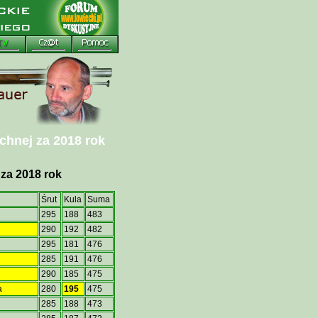
hnej za 2018 rok
za 2018 rok
Śrut
Kula
Suma
295
188
483
290
192
482
295
181
476
285
191
476
290
185
475
a
280
195
475
285
188
473