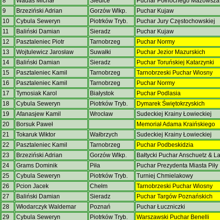
8
Wadas Michał
Siedlce
Puchar Północnego Mazowsz
9
Brzeziński Adrian
Gorzów Wlkp.
Puchar Kujaw
10
Cybula Seweryn
Piotrków Tryb.
Puchar Jury Częstochowskiej
11
Baliński Damian
Sieradz
Puchar Kujaw
12
Pasztaleniec Piotr
Tarnobrzeg
Puchar Normy
13
Wojtulewicz Jarosław
Suwałki
Puchar Jezior Mazurskich
14
Baliński Damian
Sieradz
Puchar Toruńskiej Katarzynki
15
Pasztaleniec Kamil
Tarnobrzeg
Tarnobrzeski Puchar Wiosny
16
Pasztaleniec Kamil
Tarnobrzeg
Puchar Normy
17
Tymosiak Karol
Białystok
Puchar Podlasia
18
Cybula Seweryn
Piotrków Tryb.
Dymarek Świętokrzyskich
19
Afanasjew Kamil
Wrocław
Sudeckiej Krainy Łowieckiej
20
Borsuk Paweł
Memoriał Adama Kraińskiego
21
Tokaruk Wiktor
Wałbrzych
Sudeckiej Krainy Łowieckiej
22
Pasztaleniec Kamil
Tarnobrzeg
Puchar Podbeskidzia
23
Brzeziński Adrian
Gorzów Wlkp.
Bałtycki Puchar Anschuetz & 
24
Grams Dominik
Piła
Puchar Prezydenta Miasta Piły
25
Cybula Seweryn
Piotrków Tryb.
Turniej Chmielakowy
26
Pcion Jacek
Chełm
Tarnobrzeski Puchar Wiosny
27
Baliński Damian
Sieradz
Puchar Targów Poznańskich
28
Włodarczyk Waldemar
Poznań
Puchar Łuczniczki
29
Cybula Seweryn
Piotrków Tryb.
Warszawski Puchar Benelli