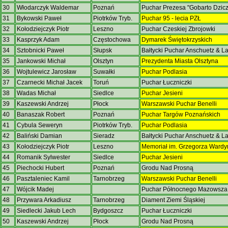
30
Włodarczyk Waldemar
Poznań
Puchar Prezesa "Gobarto Dzic
31
Bykowski Paweł
Piotrków Tryb.
Puchar 95 - lecia PZŁ
32
Kołodziejczyk Piotr
Leszno
Puchar Czeskiej Zbrojowki
33
Kasprzyk Adam
Częstochowa
Dymarek Świętokrzyskich
34
Sztobnicki Paweł
Słupsk
Bałtycki Puchar Anschuetz & 
35
Jankowski Michał
Olsztyn
Prezydenta Miasta Olsztyna
36
Wojtulewicz Jarosław
Suwałki
Puchar Podlasia
37
Czarnecki Michał Jacek
Toruń
Puchar Łuczniczki
38
Wadas Michał
Siedlce
Puchar Jesieni
39
Kaszewski Andrzej
Płock
Warszawski Puchar Benelli
40
Banaszak Robert
Poznań
Puchar Targów Poznańskich
41
Cybula Seweryn
Piotrków Tryb.
Puchar Podlasia
42
Baliński Damian
Sieradz
Bałtycki Puchar Anschuetz & 
43
Kołodziejczyk Piotr
Leszno
Memoriał im. Grzegorza Ward
44
Romanik Sylwester
Siedlce
Puchar Jesieni
45
Piechocki Hubert
Poznań
Grodu Nad Prosną
46
Pasztaleniec Kamil
Tarnobrzeg
Warszawski Puchar Benelli
47
Wójcik Madej
Puchar Północnego Mazowsz
48
Przywara Arkadiusz
Tarnobrzeg
Diament Ziemi Śląskiej
49
Siedlecki Jakub Lech
Bydgoszcz
Puchar Łuczniczki
50
Kaszewski Andrzej
Płock
Grodu Nad Prosną