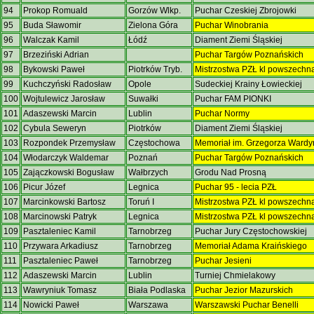
94
Prokop Romuald
Gorzów Wlkp.
Puchar Czeskiej Zbrojowki
95
Buda Sławomir
Zielona Góra
Puchar Winobrania
96
Walczak Kamil
Łódź
Diament Ziemi Śląskiej
97
Brzeziński Adrian
Puchar Targów Poznańskich
98
Bykowski Paweł
Piotrków Tryb.
Mistrzostwa PZŁ kl powszechn
99
Kuchczyński Radosław
Opole
Sudeckiej Krainy Łowieckiej
100
Wojtulewicz Jarosław
Suwałki
Puchar FAM PIONKI
101
Adaszewski Marcin
Lublin
Puchar Normy
102
Cybula Seweryn
Piotrków
Diament Ziemi Śląskiej
103
Rozpondek Przemysław
Częstochowa
Memoriał im. Grzegorza Ward
104
Włodarczyk Waldemar
Poznań
Puchar Targów Poznańskich
105
Zajączkowski Bogusław
Wałbrzych
Grodu Nad Prosną
106
Picur Józef
Legnica
Puchar 95 - lecia PZŁ
107
Marcinkowski Bartosz
Toruń I
Mistrzostwa PZŁ kl powszechn
108
Marcinowski Patryk
Legnica
Mistrzostwa PZŁ kl powszechn
109
Pasztaleniec Kamil
Tarnobrzeg
Puchar Jury Częstochowskiej
110
Przywara Arkadiusz
Tarnobrzeg
Memoriał Adama Kraińskiego
111
Pasztaleniec Paweł
Tarnobrzeg
Puchar Jesieni
112
Adaszewski Marcin
Lublin
Turniej Chmielakowy
113
Wawryniuk Tomasz
Biała Podlaska
Puchar Jezior Mazurskich
114
Nowicki Paweł
Warszawa
Warszawski Puchar Benelli