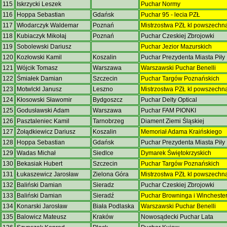
115
Iskrzycki Leszek
Puchar Normy
116
Hoppa Sebastian
Gdańsk
Puchar 95 - lecia PZŁ
117
Włodarczyk Waldemar
Poznań
Mistrzostwa PZŁ kl powszechn
118
Kubiaczyk Mikołaj
Poznań
Puchar Czeskiej Zbrojowki
119
Sobolewski Dariusz
Puchar Jezior Mazurskich
120
Kozłowski Kamil
Koszalin
Puchar Prezydenta Miasta Piły
121
Wójcik Tomasz
Warszawa
Warszawski Puchar Benelli
122
Śmiałek Damian
Szczecin
Puchar Targów Poznańskich
123
Motwlckl Janusz
Leszno
Mistrzostwa PZŁ kl powszechn
124
Kłosowski Sławomir
Bydgoszcz
Puchar Delty Optical
125
Godusławski Adam
Warszawa
Puchar FAM PIONKI
126
Pasztaleniec Kamil
Tarnobrzeg
Diament Ziemi Śląskiej
127
Żołądkiewicz Dariusz
Koszalin
Memoriał Adama Kraińskiego
128
Hoppa Sebastian
Gdańsk
Puchar Prezydenta Miasta Piły
129
Wadas Michał
Siedlce
Dymarek Świętokrzyskich
130
Bekasiak Hubert
Szczecin
Puchar Targów Poznańskich
131
Łukaszewicz Jarosław
Zielona Góra
Mistrzostwa PZŁ kl powszechn
132
Baliński Damian
Sieradz
Puchar Czeskiej Zbrojowki
133
Baliński Damian
Sieradź
Puchar Browninga i Wincheste
134
Konarski Jarosław
Biała Podlaska
Warszawski Puchar Benelli
135
Balowicz Mateusz
Kraków
Nowosądecki Puchar Lata