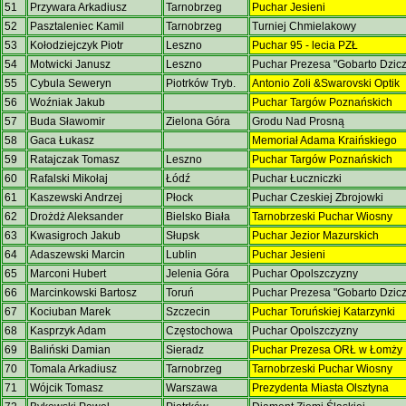
51
Przywara Arkadiusz
Tarnobrzeg
Puchar Jesieni
52
Pasztaleniec Kamil
Tarnobrzeg
Turniej Chmielakowy
53
Kołodziejczyk Piotr
Leszno
Puchar 95 - lecia PZŁ
54
Motwicki Janusz
Leszno
Puchar Prezesa "Gobarto Dzic
55
Cybula Seweryn
Piotrków Tryb.
Antonio Zoli &Swarovski Optik
56
Woźniak Jakub
Puchar Targów Poznańskich
57
Buda Sławomir
Zielona Góra
Grodu Nad Prosną
58
Gaca Łukasz
Memoriał Adama Kraińskiego
59
Ratajczak Tomasz
Leszno
Puchar Targów Poznańskich
60
Rafalski Mikołaj
Łódź
Puchar Łuczniczki
61
Kaszewski Andrzej
Płock
Puchar Czeskiej Zbrojowki
62
Drożdż Aleksander
Bielsko Biała
Tarnobrzeski Puchar Wiosny
63
Kwasigroch Jakub
Słupsk
Puchar Jezior Mazurskich
64
Adaszewski Marcin
Lublin
Puchar Jesieni
65
Marconi Hubert
Jelenia Góra
Puchar Opolszczyzny
66
Marcinkowski Bartosz
Toruń
Puchar Prezesa "Gobarto Dzic
67
Kociuban Marek
Szczecin
Puchar Toruńskiej Katarzynki
68
Kasprzyk Adam
Częstochowa
Puchar Opolszczyzny
69
Baliński Damian
Sieradz
Puchar Prezesa ORŁ w Łomży
70
Tomala Arkadiusz
Tarnobrzeg
Tarnobrzeski Puchar Wiosny
71
Wójcik Tomasz
Warszawa
Prezydenta Miasta Olsztyna