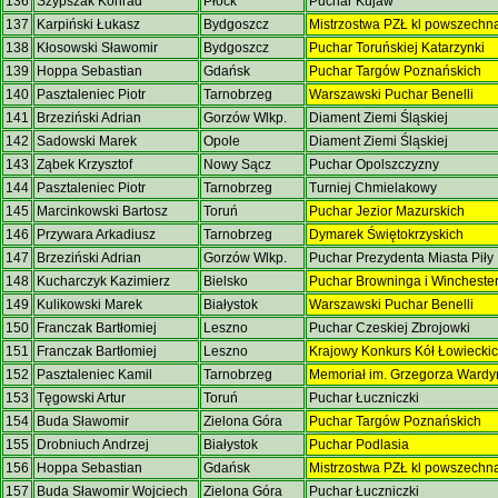
136
Szypszak Konrad
Płock
Puchar Kujaw
137
Karpiński Łukasz
Bydgoszcz
Mistrzostwa PZŁ kl powszechn
138
Kłosowski Sławomir
Bydgoszcz
Puchar Toruńskiej Katarzynki
139
Hoppa Sebastian
Gdańsk
Puchar Targów Poznańskich
140
Pasztaleniec Piotr
Tarnobrzeg
Warszawski Puchar Benelli
141
Brzeziński Adrian
Gorzów Wlkp.
Diament Ziemi Śląskiej
142
Sadowski Marek
Opole
Diament Ziemi Śląskiej
143
Ząbek Krzysztof
Nowy Sącz
Puchar Opolszczyzny
144
Pasztaleniec Piotr
Tarnobrzeg
Turniej Chmielakowy
145
Marcinkowski Bartosz
Toruń
Puchar Jezior Mazurskich
146
Przywara Arkadiusz
Tarnobrzeg
Dymarek Świętokrzyskich
147
Brzeziński Adrian
Gorzów Wlkp.
Puchar Prezydenta Miasta Piły
148
Kucharczyk Kazimierz
Bielsko
Puchar Browninga i Wincheste
149
Kulikowski Marek
Białystok
Warszawski Puchar Benelli
150
Franczak Bartłomiej
Leszno
Puchar Czeskiej Zbrojowki
151
Franczak Bartłomiej
Leszno
Krajowy Konkurs Kół Łowiecki
152
Pasztaleniec Kamil
Tarnobrzeg
Memoriał im. Grzegorza Ward
153
Tęgowski Artur
Toruń
Puchar Łuczniczki
154
Buda Sławomir
Zielona Góra
Puchar Targów Poznańskich
155
Drobniuch Andrzej
Białystok
Puchar Podlasia
156
Hoppa Sebastian
Gdańsk
Mistrzostwa PZŁ kl powszechn
157
Buda Sławomir Wojciech
Zielona Góra
Puchar Łuczniczki