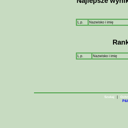
Najlepsze wynik
L.p.
Nazwisko i imię
Rank
L.p.
Nazwisko i imię
|
Szukaj
Ochr
P&H