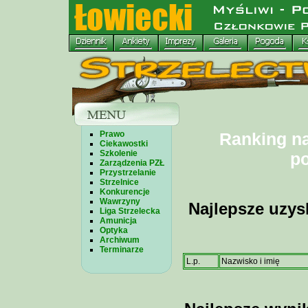
Prawo
Ranking na
Ciekawostki
Szkolenie
po
Zarządzenia PZŁ
Przystrzelanie
Strzelnice
Konkurencje
Wawrzyny
Najlepsze uzys
Liga Strzelecka
Amunicja
Optyka
Archiwum
Terminarze
L.p.
Nazwisko i imię