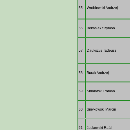
55
Wróblewski Andrzej
56
Bekasiak Szymon
57
Daukszys Tadeusz
58
Burak Andrzej
59
Smolarski Roman
60
Smykowski Marcin
61
Jackowski Rafał