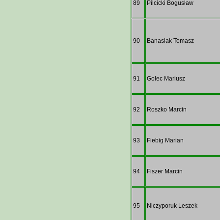
89
Pilcicki Bogusław
90
Banasiak Tomasz
91
Golec Mariusz
92
Roszko Marcin
93
Fiebig Marian
94
Fiszer Marcin
95
Niczyporuk Leszek