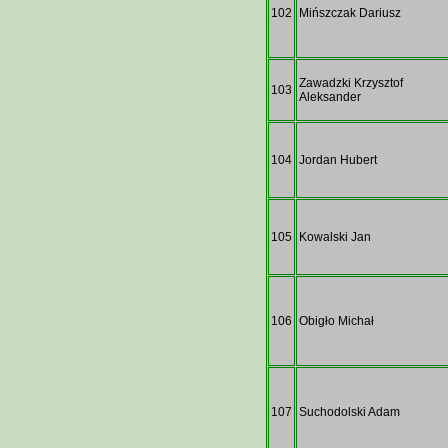
102
Mińszczak Dariusz
Zawadzki Krzysztof
103
Aleksander
104
Jordan Hubert
105
Kowalski Jan
106
Obigło Michał
107
Suchodolski Adam