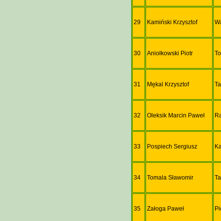
29
Kamiński Krzysztof
W
30
Aniołkowski Piotr
T
31
Mękal Krzysztof
Ta
32
Oleksik Marcin Paweł
R
33
Pospiech Sergiusz
Ka
34
Tomala Sławomir
Ta
35
Załoga Paweł
Pi