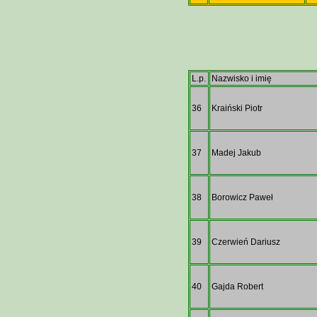
L.p.
Nazwisko i imię
36
Kraiński Piotr
37
Madej Jakub
38
Borowicz Paweł
39
Czerwień Dariusz
40
Gajda Robert