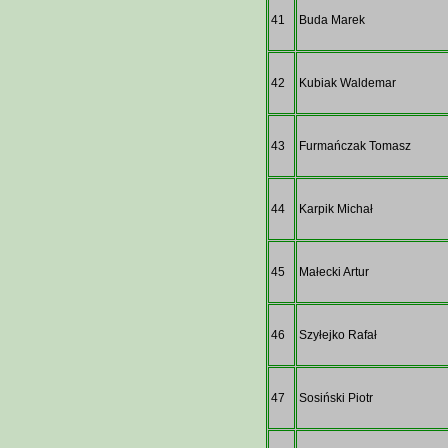
41
Buda Marek
42
Kubiak Waldemar
43
Furmańczak Tomasz
44
Karpik Michał
45
Małecki Artur
46
Szyłejko Rafał
47
Sosiński Piotr