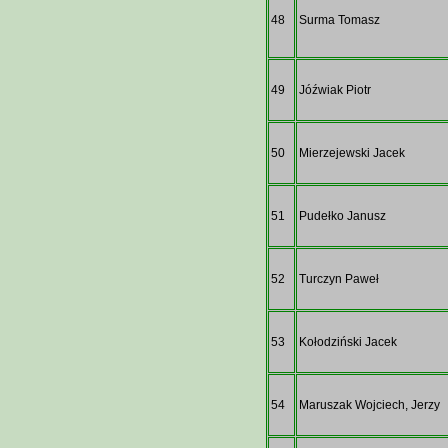
48
Surma Tomasz
49
Jóźwiak Piotr
50
Mierzejewski Jacek
51
Pudełko Janusz
52
Turczyn Paweł
53
Kołodziński Jacek
54
Maruszak Wojciech, Jerzy