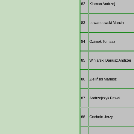
82
Klaman Andrzej
83
Lewandowski Marcin
84
Ozimek Tomasz
85
Winiarski Dariusz Andrzej
86
Zieliński Mariusz
87
Andrzejczyk Paweł
88
Gochnio Jerzy