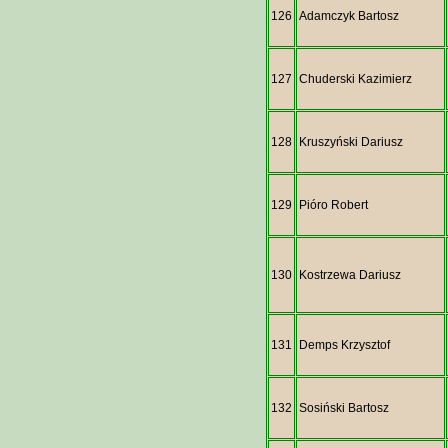
126
Adamczyk Bartosz
127
Chuderski Kazimierz
128
Kruszyński Dariusz
129
Pióro Robert
130
Kostrzewa Dariusz
131
Demps Krzysztof
132
Sosiński Bartosz