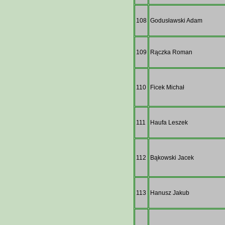
108
Godusławski Adam
109
Rączka Roman
110
Ficek Michał
111
Haufa Leszek
112
Bąkowski Jacek
113
Hanusz Jakub