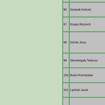
96
Szarpak Andrzej
97
Knaga Wojciech
98
Górnik Jerzy
99
Skorobogaty Tadeusz
100
Buda Przemysław
101
Lipiński Jacek