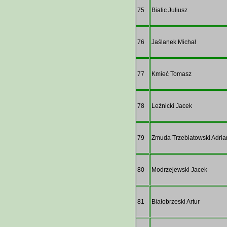
75
Bialic Juliusz
76
Jaślanek Michał
77
Kmieć Tomasz
78
Leźnicki Jacek
79
Zmuda Trzebiatowski Adri
80
Modrzejewski Jacek
81
Białobrzeski Artur