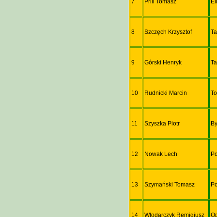
7
Prill Tomasz
El
8
Szczęch Krzysztof
Ta
9
Górski Henryk
Ta
10
Rudnicki Marcin
T
11
Szyszka Piotr
B
12
Nowak Lech
P
13
Szymański Tomasz
P
14
Włodarczyk Remigiusz
O