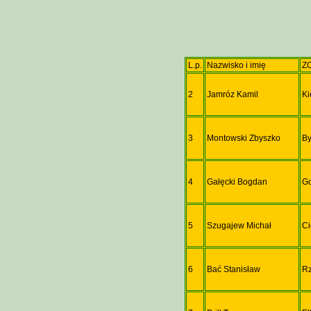
L.p.
Nazwisko i imię
Z
2
Jamróz Kamil
Ki
3
Montowski Zbyszko
B
4
Gałęcki Bogdan
Go
5
Szugajew Michał
C
6
Bać Stanisław
R