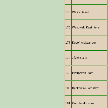
175
Wąsik Dawid
176
Wąsowski Kazimierz
177
Kocoń Aleksander
178
Jóźwik Olaf
179
Pietraszek Piotr
180
Bęćkowski Jarosław
181
Godula Mirosław