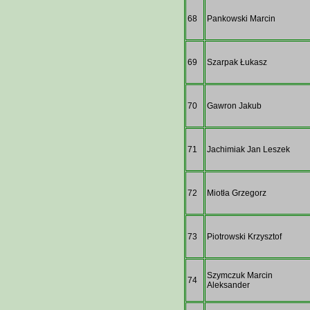
68
Pankowski Marcin
69
Szarpak Łukasz
70
Gawron Jakub
71
Jachimiak Jan Leszek
72
Miotła Grzegorz
73
Piotrowski Krzysztof
Szymczuk Marcin
74
Aleksander