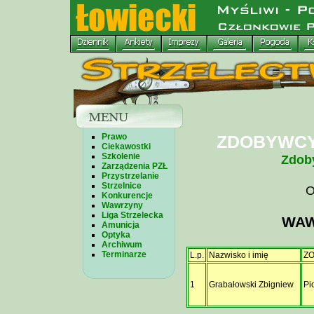
Prawo
ZDOBYWCY
Ciekawostki
Szkolenie
Zdob
Zarządzenia PZŁ
Przystrzelanie
Strzelnice
O
Konkurencje
Wawrzyny
Liga Strzelecka
WAW
Amunicja
Optyka
Archiwum
Terminarze
L.p.
Nazwisko i imię
ZO
1
Grabałowski Zbigniew
Pi