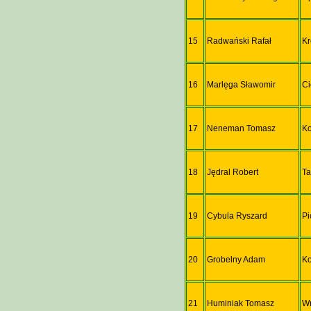
15
Radwański Rafał
K
16
Marlęga Sławomir
C
17
Neneman Tomasz
K
18
Jędral Robert
Ta
19
Cybula Ryszard
Pi
20
Grobelny Adam
K
21
Huminiak Tomasz
W