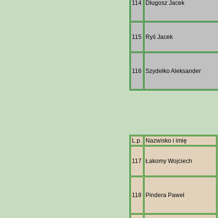
114
Długosz Jacek
115
Ryś Jacek
116
Szydełko Aleksander
L.p.
Nazwisko i imię
117
Łakomy Wojciech
118
Pindera Paweł