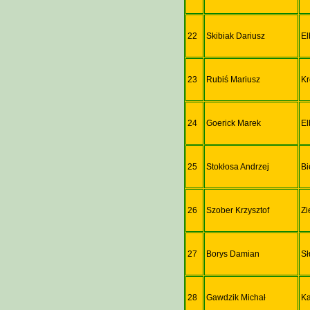
22
Skibiak Dariusz
El
23
Rubiś Mariusz
K
24
Goerick Marek
El
25
Stokłosa Andrzej
Bi
26
Szober Krzysztof
Zi
27
Borys Damian
Sł
28
Gawdzik Michał
Ka