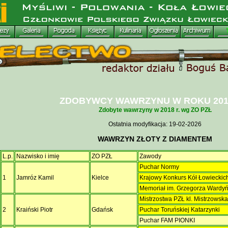
ZDOBYWCY WAWRZYNU W ROKU 2018
Zdobyte wawrzyny w 2018 r. wg ZO PZŁ
Ostatnia modyfikacja: 19-02-2026
WAWRZYN ZŁOTY Z DIAMENTEM
L.p.
Nazwisko i imię
ZO PZŁ
Zawody
Puchar Normy
1
Jamróz Kamil
Kielce
Krajowy Konkurs Kół Łowieckic
Memoriał im. Grzegorza Wardy
Mistrzostwa PZŁ kl. Mistrzowsk
2
Kraiński Piotr
Gdańsk
Puchar Toruńskiej Katarzynki
Puchar FAM PIONKI