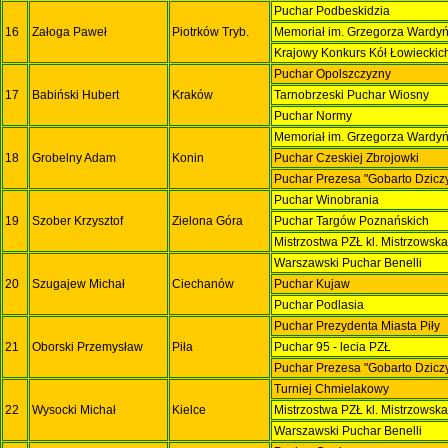
Puchar Podbeskidzia
16
Załoga Paweł
Piotrków Tryb.
Memoriał im. Grzegorza Wardy
Krajowy Konkurs Kół Łowieckic
Puchar Opolszczyzny
17
Babiński Hubert
Kraków
Tarnobrzeski Puchar Wiosny
Puchar Normy
Memoriał im. Grzegorza Wardy
18
Grobelny Adam
Konin
Puchar Czeskiej Zbrojowki
Puchar Prezesa "Gobarto Dzicz
Puchar Winobrania
19
Szober Krzysztof
Zielona Góra
Puchar Targów Poznańskich
Mistrzostwa PZŁ kl. Mistrzowsk
Warszawski Puchar Benelli
20
Szugajew Michał
Ciechanów
Puchar Kujaw
Puchar Podlasia
Puchar Prezydenta Miasta Piły
21
Oborski Przemysław
Piła
Puchar 95 - lecia PZŁ
Puchar Prezesa "Gobarto Dzicz
Turniej Chmielakowy
22
Wysocki Michał
Kielce
Mistrzostwa PZŁ kl. Mistrzowsk
Warszawski Puchar Benelli