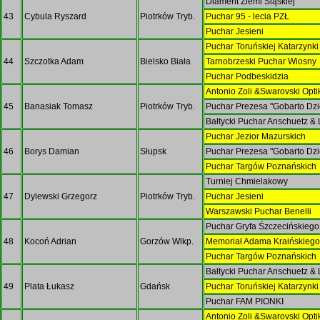
Diament Ziemi Śląskiej
43
Cybula Ryszard
Piotrków Tryb.
Puchar 95 - lecia PZŁ
Puchar Jesieni
Puchar Toruńskiej Katarzynk
44
Szczotka Adam
Bielsko Biała
Tarnobrzeski Puchar Wiosny
Puchar Podbeskidzia
Antonio Zoli &Swarovski Opti
45
Banasiak Tomasz
Piotrków Tryb.
Puchar Prezesa "Gobarto Dz
Bałtycki Puchar Anschuetz &
Puchar Jezior Mazurskich
46
Borys Damian
Słupsk
Puchar Prezesa "Gobarto Dz
Puchar Targów Poznańskich
Turniej Chmielakowy
47
Dylewski Grzegorz
Piotrków Tryb.
Puchar Jesieni
Warszawski Puchar Benelli
Puchar Gryfa Śzczecińskieg
48
Kocoń Adrian
Gorzów Wlkp.
Memoriał Adama Kraińskieg
Puchar Targów Poznańskich
Bałtycki Puchar Anschuetz &
49
Plata Łukasz
Gdańsk
Puchar Toruńskiej Katarzynk
Puchar FAM PIONKI
Antonio Zoli &Swarovski Opti