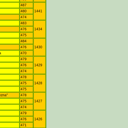
487
480
1441
474
a
483
476
1434
475
484
476
1430
ra
470
479
476
1429
474
478
475
1428
a
475
yzna"
478
475
1427
474
479
a
476
1426
471