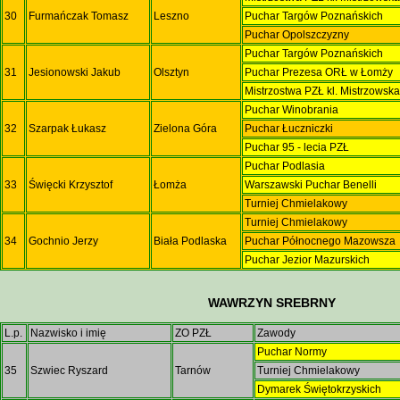
30
Furmańczak Tomasz
Leszno
Puchar Targów Poznańskich
Puchar Opolszczyzny
Puchar Targów Poznańskich
31
Jesionowski Jakub
Olsztyn
Puchar Prezesa ORŁ w Łomży
Mistrzostwa PZŁ kl. Mistrzowsk
Puchar Winobrania
32
Szarpak Łukasz
Zielona Góra
Puchar Łuczniczki
Puchar 95 - lecia PZŁ
Puchar Podlasia
33
Święcki Krzysztof
Łomża
Warszawski Puchar Benelli
Turniej Chmielakowy
Turniej Chmielakowy
34
Gochnio Jerzy
Biała Podlaska
Puchar Północnego Mazowsza
Puchar Jezior Mazurskich
WAWRZYN SREBRNY
L.p.
Nazwisko i imię
ZO PZŁ
Zawody
Puchar Normy
35
Szwiec Ryszard
Tarnów
Turniej Chmielakowy
Dymarek Świętokrzyskich