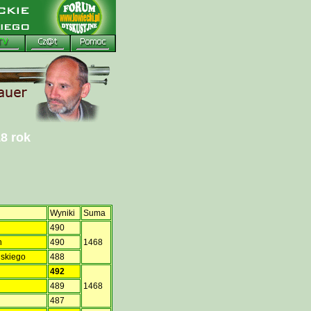
 rok
Wyniki
Suma
490
h
490
1468
ńskiego
488
a
492
489
1468
487