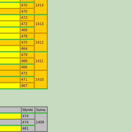
470
1414
470
472
472
1413
a
469
478
470
1412
464
479
466
1411
466
472
471
1410
467
Wyniki
Suma
474
474
1409
461