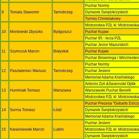
Puchar Normy
9
Tomala Sławomir
Tarnobrzeg
Dymarek Świętokrzyskich
Turniej Chmielakowy
Mistrzostwa PZŁ kl. Mistrzowsk
10
Montowski Zbyszko
Bydgoszcz
Puchar Kujaw
Puchar 95 - lecia PZŁ
Puchar Jezior Mazurskich
11
Szymczuk Marcin
Białystok
Puchar Kujaw
Puchar Browninga i Wincheste
Puchar Normy
12
Pasztaleniec Mariusz
Tarnobrzeg
Puchar Jesieni
Memoriał Adama Kraińskiego
Antonio Zoli &Swarovski Optik
13
Huminiak Tomasz
Warszawa
Warszawski Puchar Benelli
Mistrzostwa PZŁ kl. Mistrzowsk
Puchar Prezesa "Gobarto Dzicz
14
Surma Tomasz
Łódź
Dymarek Świętokrzyskich
Memoriał Adama Kraińskiego
Puchar Jesieni
15
Kwaśniewski Marcin
Lublin
Mistrzostwa PZŁ kl. Mistrzowsk
Dymarek Świętokrzyskich