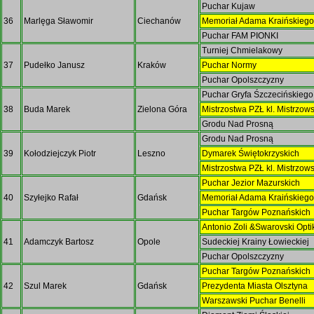
Puchar Kujaw
36
Marlęga Sławomir
Ciechanów
Memoriał Adama Kraińskieg
Puchar FAM PIONKI
Turniej Chmielakowy
37
Pudełko Janusz
Kraków
Puchar Normy
Puchar Opolszczyzny
Puchar Gryfa Śzczecińskieg
38
Buda Marek
Zielona Góra
Mistrzostwa PZŁ kl. Mistrzow
Grodu Nad Prosną
Grodu Nad Prosną
39
Kołodziejczyk Piotr
Leszno
Dymarek Świętokrzyskich
Mistrzostwa PZŁ kl. Mistrzow
Puchar Jezior Mazurskich
40
Szyłejko Rafał
Gdańsk
Memoriał Adama Kraińskieg
Puchar Targów Poznańskich
Antonio Zoli &Swarovski Opti
41
Adamczyk Bartosz
Opole
Sudeckiej Krainy Łowieckiej
Puchar Opolszczyzny
Puchar Targów Poznańskich
42
Szul Marek
Gdańsk
Prezydenta Miasta Olsztyna
Warszawski Puchar Benelli