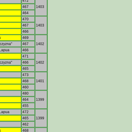
472
467
1403
464
i
470
467
1403
466
k
469
iczyzna"
467
1402
 Lapua
466
471
iczyzna"
466
1402
465
473
468
1401
460
o
480
o
464
1399
455
 Lapua
472
i
465
1399
462
k
468