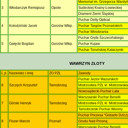
Memoriał im. Grzegorza Wardy
3
Włodarczyk Remigiusz
Opole
Sudeckiej Krainy Łowieckiej
Diament Ziemi Śląskiej
Puchar Delty Optical
4
Kołodziński Jacek
Gorzów Wlkp.
Puchar Targów Poznańskich
Puchar Winobrania
Puchar Gryfa Śzczecińskiego
5
Gałęcki Bogdan
Gorzów Wlkp.
Puchar Kujaw
Puchar Toruńskiej Katarzynki
WAWRZYN ZŁOTY
L.p.
Nazwisko i imię
ZO PZŁ
Zawody
Puchar Jezior Mazurskich
6
Szczęch Krzysztof
Tarnobrzeg
Mistrzostwa PZŁ kl. Mistrzowsk
Nowosądecki Puchar Lata
Warszawski Puchar Benelli
7
Górski Henryk
Tarnobrzeg
Mistrzostwa PZŁ kl. Mistrzowsk
Tarnobrzeski Puchar Wiosny
Puchar Prezesa "Gobarto Dzicz
8
Fiszer Marcin
Poznań
Grodu Nad Prosną
Warszawski Puchar Benelli