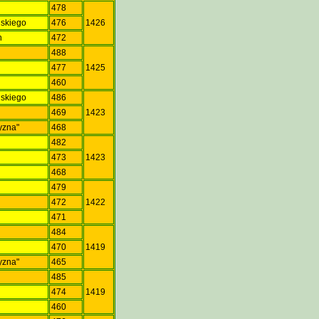
478
ńskiego
476
1426
h
472
488
477
1425
460
ńskiego
486
469
1423
yzna"
468
482
473
1423
a
468
479
472
1422
471
484
470
1419
yzna"
465
485
a
474
1419
460