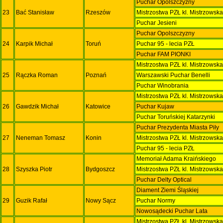
Puchar Opolszczyzny
23
Bać Stanisław
Rzeszów
Mistrzostwa PZŁ kl. Mistrzowsk
Puchar Jesieni
Puchar Opolszczyzny
24
Karpik Michał
Toruń
Puchar 95 - lecia PZŁ
Puchar FAM PIONKI
Mistrzostwa PZŁ kl. Mistrzowsk
25
Rączka Roman
Poznań
Warszawski Puchar Benelli
Puchar Winobrania
Mistrzostwa PZŁ kl. Mistrzowsk
26
Gawdzik Michał
Katowice
Puchar Kujaw
Puchar Toruńskiej Katarzynki
Puchar Prezydenta Miasta Piły
27
Neneman Tomasz
Konin
Mistrzostwa PZŁ kl. Mistrzowsk
Puchar 95 - lecia PZŁ
Memoriał Adama Kraińskiego
28
Szyszka Piotr
Bydgoszcz
Mistrzostwa PZŁ kl. Mistrzowsk
Puchar Delty Optical
Diament Ziemi Śląskiej
29
Guzik Rafał
Nowy Sącz
Puchar Normy
Nowosądecki Puchar Lata
Mistrzostwa PZŁ kl. Mistrzowsk