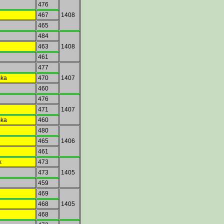
476
o
467
1408
465
484
463
1408
461
o
477
ska
470
1407
460
476
471
1407
ska
460
480
o
465
1406
461
k
473
473
1405
459
469
468
1405
468