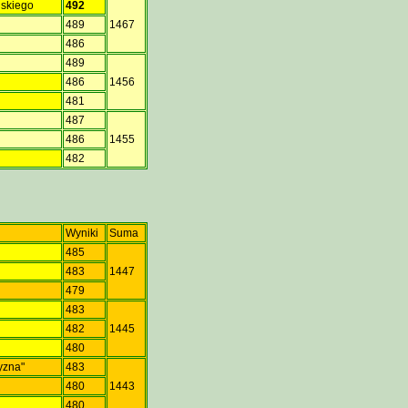
ńskiego
492
489
1467
486
489
486
1456
481
487
486
1455
482
Wyniki
Suma
485
a
483
1447
479
483
a
482
1445
480
yzna"
483
480
1443
480