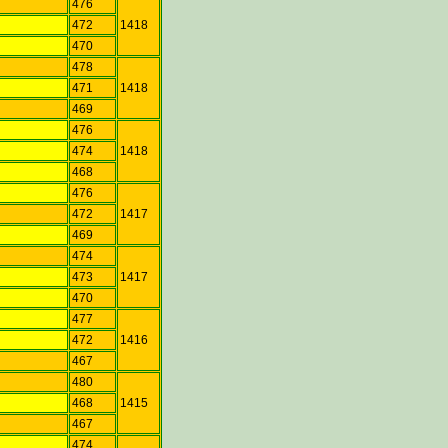
476
a
472
1418
470
478
471
1418
469
a
476
474
1418
468
a
476
472
1417
469
474
a
473
1417
470
477
a
472
1416
467
480
468
1415
467
a
474