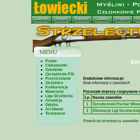
Prawo
Eli
Ciekawostki
Szkolenie
Zarządzenia PZŁ
Przystrzelanie
Dodatkowe informacje:
Strzelnice
Brak informacji o zawodach
Konkurencje
Wawrzyny
Pozostałe imprezy rozgrywane n
Liga Strzelecka
Lp.
Nazwa zawodów
Amunicja
1
Tarnobrzeski Puchar Wios
Optyka
Archiwum
2
Eliminacje Ligi Strzeleckiej
Terminarze
Powrót do terminarza zawodów