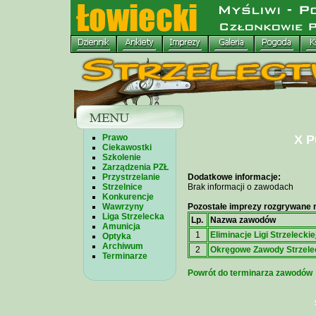
Prawo
X P
Ciekawostki
Szkolenie
Zarządzenia PZŁ
Przystrzelanie
Dodatkowe informacje:
Strzelnice
Brak informacji o zawodach
Konkurencje
Wawrzyny
Pozostałe imprezy rozgrywane n
Liga Strzelecka
Lp.
Nazwa zawodów
Amunicja
1
Eliminacje Ligi Strzeleckie
Optyka
Archiwum
2
Okręgowe Zawody Strzele
Terminarze
Powrót do terminarza zawodów