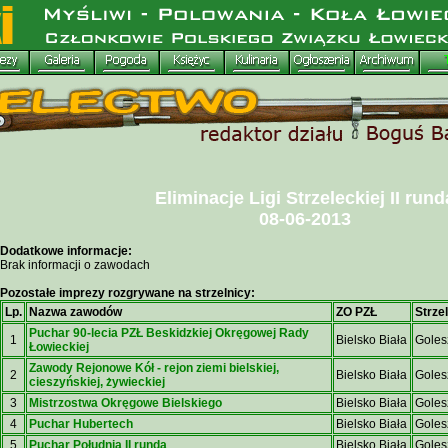
Eliminacje Ligi Strzeleckiej II rund
08-06-2013
Dodatkowe informacje:
Brak informacji o zawodach
Pozostałe imprezy rozgrywane na strzelnicy:
Lp.
Nazwa zawodów
ZO PZŁ
Strze
Puchar 90-lecia PZŁ Beskidzkiej Okręgowej Rady
1
Bielsko Biała
Gole
Łowieckiej
Zawody Rejonowe Kół - rejon ziemi bielskiej,
2
Bielsko Biała
Gole
cieszyńskiej, żywieckiej
3
Mistrzostwa Okręgowe Bielskiego
Bielsko Biała
Gole
4
Puchar Hubertech
Bielsko Biała
Gole
5
Puchar Południa II runda
Bielsko Biała
Gole