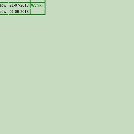
szów
21-07-2013
Wyniki
szów
01-09-2013