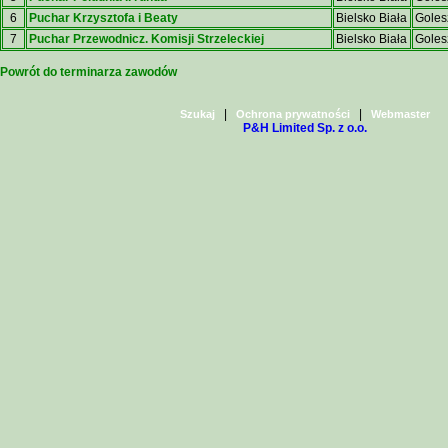
6
Puchar Krzysztofa i Beaty
Bielsko Biała
Gole
7
Puchar Przewodnicz. Komisji Strzeleckiej
Bielsko Biała
Gole
Powrót do terminarza zawodów
|
|
Szukaj
Ochrona prywatności
Webmaster
P&H Limited Sp. z o.o.