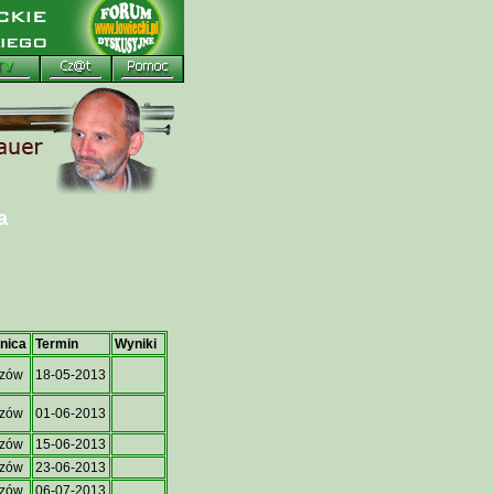
a
lnica
Termin
Wyniki
szów
18-05-2013
szów
01-06-2013
szów
15-06-2013
szów
23-06-2013
szów
06-07-2013