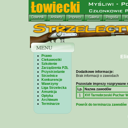
Prawo
Eli
Ciekawostki
Szkolenie
Zarządzenia PZŁ
Przystrzelanie
Dodatkowe informacje:
Strzelnice
Brak informacji o zawodach
Konkurencje
Wawrzyny
Pozostałe imprezy rozgrywane n
Liga Strzelecka
Lp.
Nazwa zawodów
Amunicja
1
XVI Tarnobrzeski Puchar 
Optyka
Archiwum
Terminarze
Powrót do terminarza zawodów