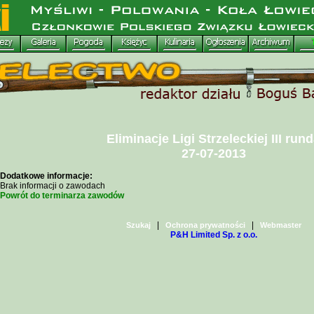
Eliminacje Ligi Strzeleckiej III run
27-07-2013
Dodatkowe informacje:
Brak informacji o zawodach
Powrót do terminarza zawodów
|
|
Szukaj
Ochrona prywatności
Webmaster
P&H Limited Sp. z o.o.