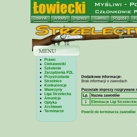
Prawo
Ciekawostki
Szkolenie
Zarządzenia PZŁ
Przystrzelanie
Dodatkowe informacje:
Strzelnice
Brak informacji o zawodach
Konkurencje
Wawrzyny
Pozostałe imprezy rozgrywane n
Liga Strzelecka
Lp.
Nazwa zawodów
Amunicja
1
Eliminacje Ligi Strzeleckie
Optyka
Archiwum
Terminarze
Powrót do terminarza zawodów