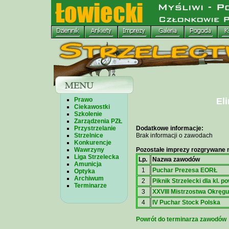
Prawo
Eli
Ciekawostki
Szkolenie
Zarządzenia PZŁ
Przystrzelanie
Dodatkowe informacje:
Strzelnice
Brak informacji o zawodach
Konkurencje
Wawrzyny
Pozostałe imprezy rozgrywane n
Liga Strzelecka
Lp.
Nazwa zawodów
Amunicja
1
Puchar Prezesa EORŁ
Optyka
Archiwum
2
Piknik Strzelecki dla kl. 
Terminarze
3
XXVIII Mistrzostwa Okręgu
4
IV Puchar Stock Polska
Powrót do terminarza zawodów