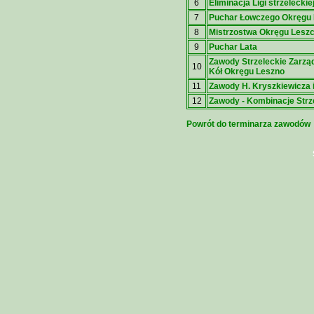
6
Eliminacja Ligi strzeleckiej
7
Puchar Łowczego Okręgu 
8
Mistrzostwa Okręgu Lesz
9
Puchar Lata
Zawody Strzeleckie Zarzą
10
Kół Okręgu Leszno
11
Zawody H. Kryszkiewicza 
12
Zawody - Kombinacje Strz
Powrót do terminarza zawodów