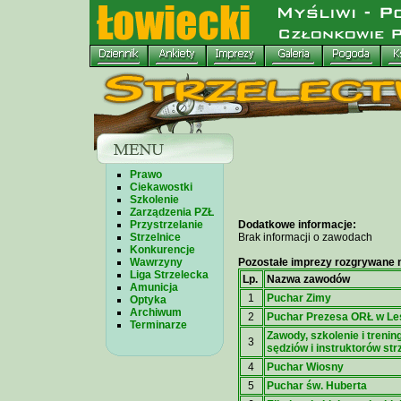
Prawo
Ciekawostki
Szkolenie
Zarządzenia PZŁ
Przystrzelanie
Dodatkowe informacje:
Strzelnice
Brak informacji o zawodach
Konkurencje
Wawrzyny
Pozostałe imprezy rozgrywane n
Liga Strzelecka
Lp.
Nazwa zawodów
Amunicja
1
Puchar Zimy
Optyka
Archiwum
2
Puchar Prezesa ORŁ w Le
Terminarze
Zawody, szkolenie i trenin
3
sędziów i instruktorów st
4
Puchar Wiosny
5
Puchar św. Huberta